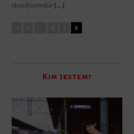
skandynawskie
[...]
«
1
…
4
5
6
Kim jestem?