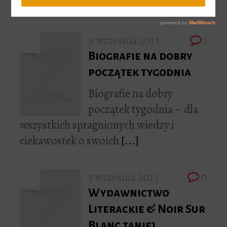
9 września 2013
1
Biografie na dobry
początek tygodnia
Biografie na dobry
początek tygodnia – dla
wszystkich spragnionych wiedzy i
ciekawostek o swoich
[...]
7 września 2013
0
Wydawnictwo
Literackie & Noir Sur
Blanc taniej