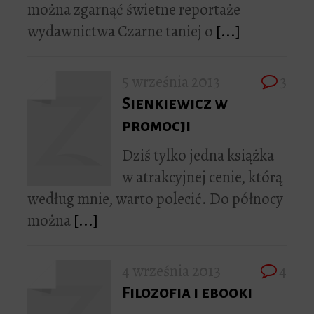
można zgarnąć świetne reportaże
wydawnictwa Czarne taniej o
[...]
5 września 2013
3
Sienkiewicz w
promocji
Dziś tylko jedna książka
w atrakcyjnej cenie, którą
według mnie, warto polecić. Do północy
można
[...]
4 września 2013
4
Filozofia i ebooki