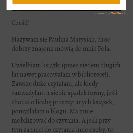
Cześć!
Nazywam się Paulina Matysiak, choć
dobrzy znajomi mówią do mnie Pola.
Uwielbiam książki (przez siedem długich
lat nawet pracowałam w bibliotece!).
Zawsze dużo czytałam, ale kiedy
zauważyłam u siebie spadek formy, jeśli
chodzi o liczbę przeczytanych książek,
pomyślałam o blogu. Ma mnie
mobilizować do czytania. A jeśli przy
tym zachęci do czytania inne osoby, to