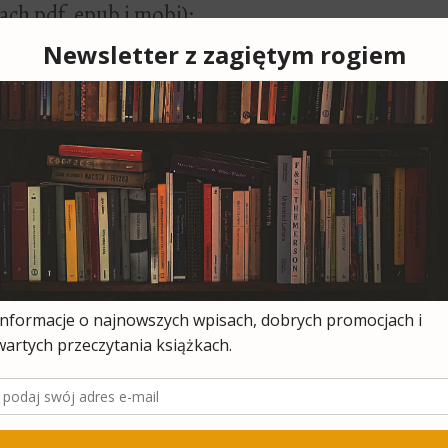
ch pdf, epub i mobi):
 kosztuje
6,94
 kosztuje
niesie nas
 „Znaku”
u życiu –
y o długach i