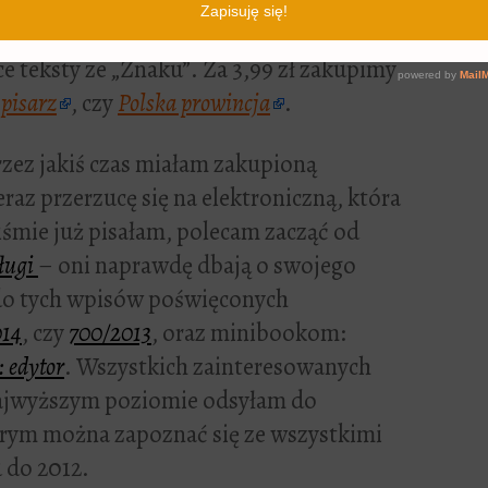
rzez trzy dni w promocyjnej cenie można
e teksty ze „Znaku”. Za 3,99 zł zakupimy
pisarz
, czy
Polska prowincja
.
rzez jakiś czas miałam zakupioną
raz przerzucę się na elektroniczną, która
piśmie już pisałam, polecam zacząć od
sługi
– oni naprawdę dbają o swojego
 do tych wpisów poświęconych
014
, czy
700/2013
, oraz minibookom:
 edytor
. Wszystkich zainteresowanych
najwyższym poziomie odsyłam do
órym można zapoznać się ze wszystkimi
 do 2012.