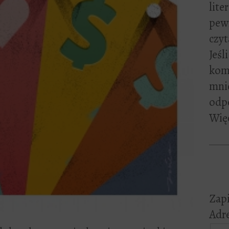
lite
pewn
czyt
Jeśl
kome
mni
odp
Więc
Zapi
Adre