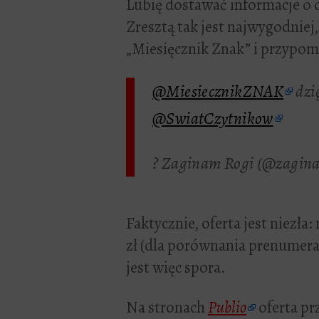
Lubię dostawać informacje o 
Zresztą tak jest najwygodniej
„Miesięcznik Znak” i przypomn
@MiesiecznikZNAK
dzi
@SwiatCzytnikow
? Zaginam Rogi (@zagin
Faktycznie, oferta jest niezła
zł (dla porównania prenumerat
jest więc spora.
Na stronach
Publio
oferta pr