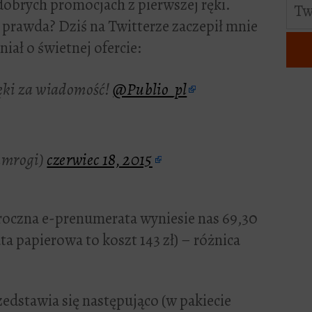
dobrych promocjach z pierwszej ręki.
, prawda? Dziś na Twitterze zaczepił mnie
iał o świetnej ofercie:
ęki za wiadomość!
@Publio_pl
amrogi)
czerwiec 18, 2015
: roczna e-prenumerata wyniesie nas 69,30
a papierowa to koszt 143 zł) – różnica
zedstawia się następująco (w pakiecie