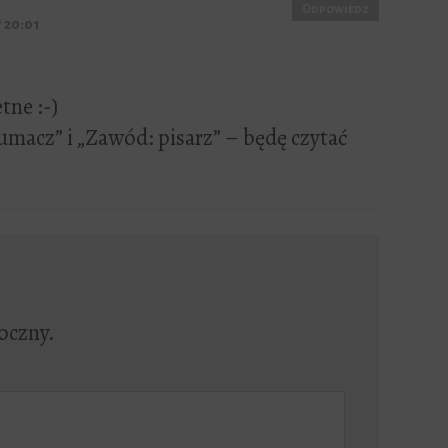
Odpowiedz
 20:01
tne :-)
umacz” i „Zawód: pisarz” – będę czytać
oczny.