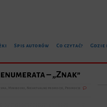
żki
Spis autorów
Co czytać?
Gdzie
renumerata – „Znak”
isma
,
Minibooki
,
Nieaktualne promocje
,
Promocje