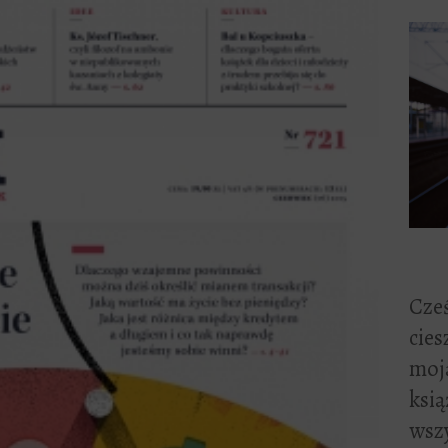
Cześ
cies
moją
ksią
wszy