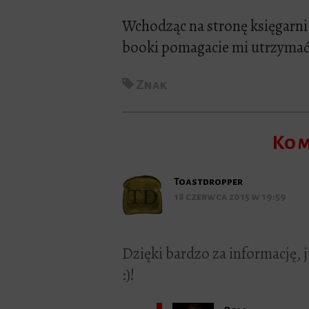
Wchodząc na stronę księgarni 
booki pomagacie mi utrzymać
Znak
Kom
Toastdropper
18 czerwca 2015 w 19:59
Dzięki bardzo za informację,
:)!