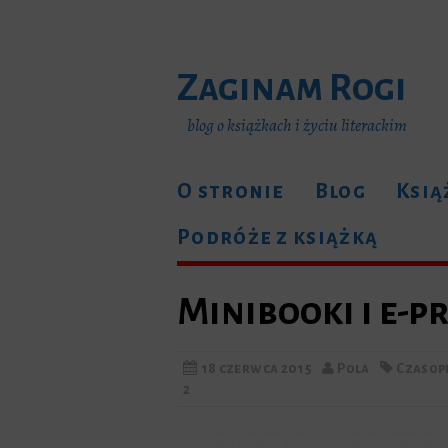
Zaginam Rogi
blog o książkach i życiu literackim
O stronie
Blog
Ksią
Podróże z książką
Minibooki i e-p
18 czerwca 2015
Pola
Czasop
2