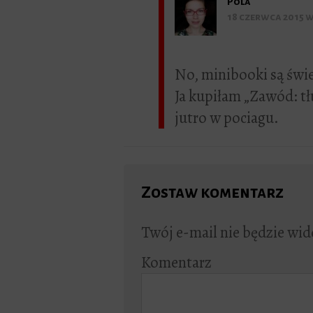
Pola
18 czerwca 2015 w
No, minibooki są świe
Ja kupiłam „Zawód: tł
jutro w pociagu.
Zostaw komentarz
Twój e-mail nie będzie wid
Komentarz