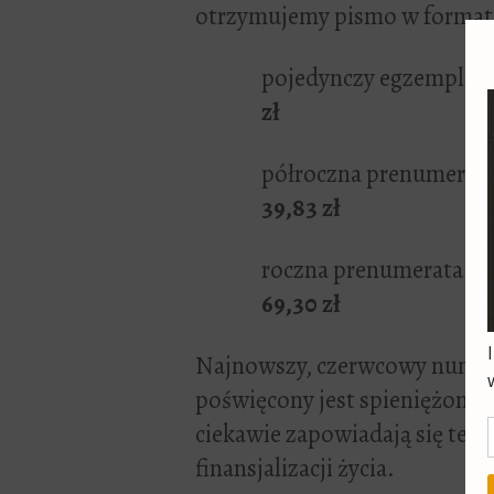
otrzymujemy pismo w formata
pojedynczy egzemplarz
zł
półroczna prenumerata
39,83 zł
roczna prenumerata wy
69,30 zł
Najnowszy, czerwcowy numer
poświęcony jest spieniężonem
ciekawie zapowiadają się tekst
finansjalizacji życia.