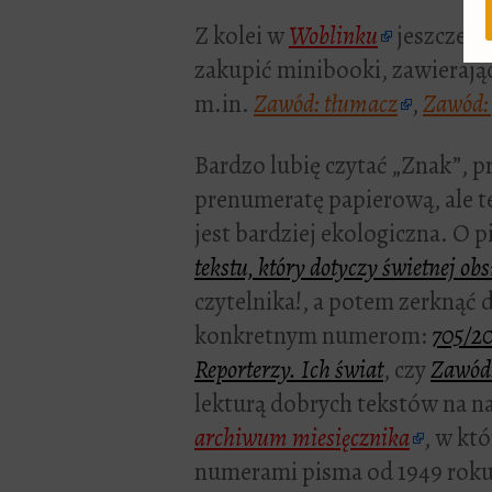
Z kolei w
Woblinku
jeszcze p
zakupić minibooki, zawierając
m.in.
Zawód: tłumacz
,
Zawód: 
Bardzo lubię czytać „Znak”, p
prenumeratę papierową, ale te
jest bardziej ekologiczna. O 
tekstu, który dotyczy świetnej ob
czytelnika!, a potem zerknąć
konkretnym numerom:
705/2
Reporterzy. Ich świat
, czy
Zawód:
lekturą dobrych tekstów na 
archiwum miesięcznika
, w kt
numerami pisma od 1949 roku