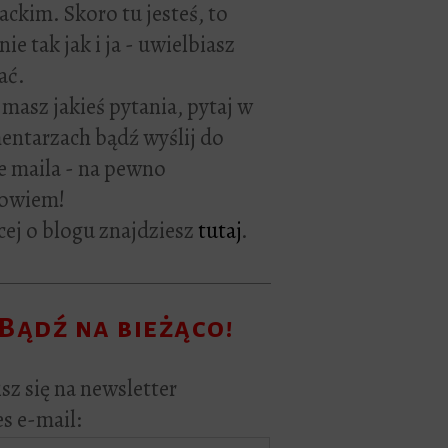
rackim. Skoro tu jesteś, to
ie tak jak i ja - uwielbiasz
ać.
i masz jakieś pytania, pytaj w
ntarzach bądź wyślij do
e maila - na pewno
owiem!
ej o blogu znajdziesz
tutaj
.
Bądź na bieżąco!
sz się na newsletter
s e-mail: