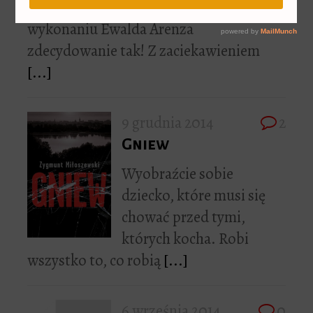
pachnieć czekoladą? W
wykonaniu Ewalda Arenza
zdecydowanie tak! Z zaciekawieniem
[...]
9 grudnia 2014
2
Gniew
Wyobraźcie sobie
dziecko, które musi się
chować przed tymi,
których kocha. Robi
wszystko to, co robią
[...]
6 września 2014
0