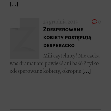
[...]
23 grudnia 2013
0
Zdesperowane
kobiety postępują
desperacko
Mili czytelnicy! Nie czeka
was dramat ani powieść ani baśń ? tylko
zdesperowane kobiety, okropne
[...]