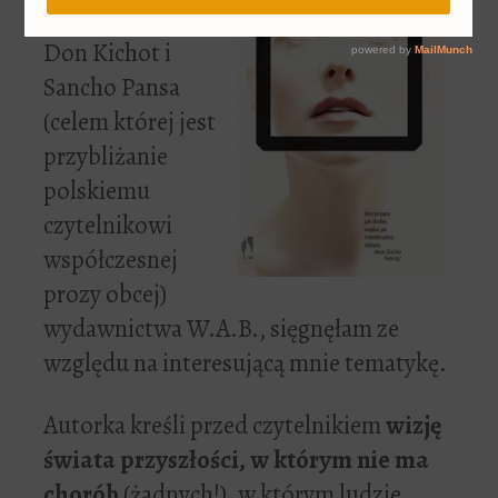
wydanej w serii
Don Kichot i
Sancho Pansa
(celem której jest
przybliżanie
polskiemu
czytelnikowi
współczesnej
prozy obcej)
wydawnictwa W.A.B., sięgnęłam ze
względu na interesującą mnie tematykę.
Autorka kreśli przed czytelnikiem
wizję
świata przyszłości, w którym nie ma
chorób
(żadnych!), w którym ludzie