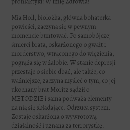
profilaktyki! W imię Zdrowia!
Mia Holl, biolożka, główna bohaterka
powieści, zaczyna się w pewnym
momencie buntować. Po samobójczej
śmierci brata, oskarżonego o gwałt i
morderstwo, wtrąconego do więzienia,
pogrąża się w żałobie. W stanie depresji
przestaje o siebie dbać, ale także, co
ważniejsze, zaczyna myśleć o tym, co jej
ukochany brat Moritz sądził o
METODZIE i sama podważa elementy
na nią się składające. Odrzuca system.
Zostaje oskarżona o wywrotową
działalność i uznana za terrorystkę.