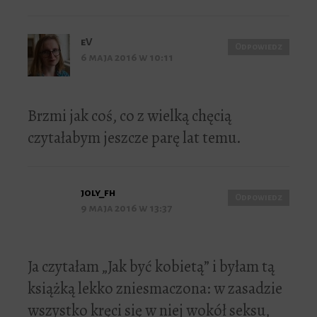
eV
Odpowiedz
6 maja 2016 w 10:11
Brzmi jak coś, co z wielką chęcią
czytałabym jeszcze parę lat temu.
joly_fh
Odpowiedz
9 maja 2016 w 13:37
Ja czytałam „Jak być kobietą” i byłam tą
książką lekko zniesmaczona: w zasadzie
wszystko kręci się w niej wokół seksu,