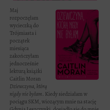
Maj
rozpoczęłam
wycieczką do
Trójmiasta i
początek
miesiąca
zakończyłam
jednocześnie
lekturą książki
Caitlin Moran
Dziewczyna, którą
nigdy nie byłam
. Kiedy siedziałam w
pociągu SKM, wiozącym mnie na stację
Gdynia Leszczynki, dosiadło się do mnie