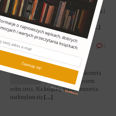
Maj rozpoczęłam
wycieczką do Trójmiasta i
początek miesiąca
zakończyłam jednocześnie lekturą
[...]
19 lipca 2013
2
Czytelniczka
znakomita
Czytelniczka znakomita
jest moim odkryciem
roku 2013. Na książkę Alana Bennetta
natknęłam się
[...]