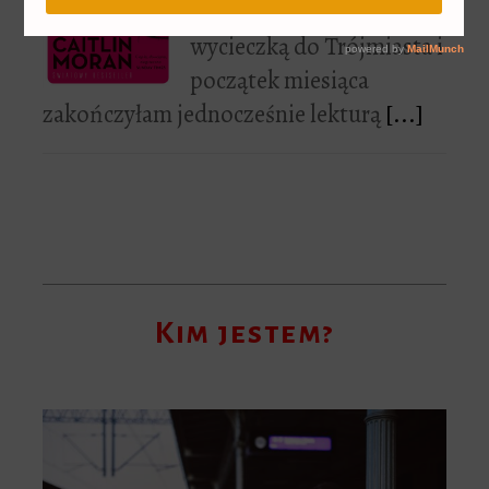
Maj rozpoczęłam
wycieczką do Trójmiasta i
początek miesiąca
zakończyłam jednocześnie lekturą
[...]
Kim jestem?