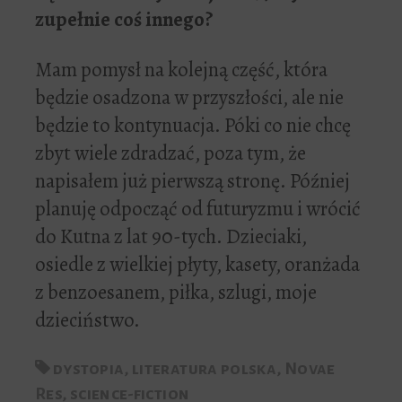
zupe
ł
nie co
ś
innego?
Mam pomysł na kolejną część, która
będzie osadzona w przyszłości, ale nie
będzie to kontynuacja. Póki co nie chcę
zbyt wiele zdradzać, poza tym, że
napisałem już pierwszą stronę. Później
planuję odpocząć od futuryzmu i wrócić
do Kutna z lat 90-tych. Dzieciaki,
osiedle z wielkiej płyty, kasety, oranżada
z benzoesanem, piłka, szlugi, moje
dzieciństwo.
dystopia
,
literatura polska
,
Novae
Res
,
science-fiction