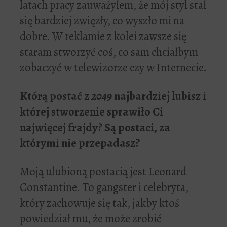
latach pracy zauważyłem, że mój styl stał
się bardziej zwięzły, co wyszło mi na
dobre. W reklamie z kolei zawsze się
staram stworzyć coś, co sam chciałbym
zobaczyć w telewizorze czy w Internecie.
Któr
ą
posta
ć
z
2049
najbardziej lubisz i
której stworzenie sprawi
ł
o Ci
najwi
ę
cej frajdy? S
ą
postaci, za
którymi nie przepadasz?
Moją ulubioną postacią jest Leonard
Constantine. To gangster i celebryta,
który zachowuje się tak, jakby ktoś
powiedział mu, że może zrobić