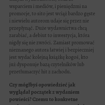
wsparciem i mediów, i pieniędzmi na
promocje, to sito jest wciąż bardzo gęste
i niewielu autorom udaje się przez nie
przepłynąć. Duże wydawnictwa chcą
zarabiać, a debiut to inwestycja, która
nigdy się nie zwróci. Zamiast promować
nieznanego autora łatwiej i bezpieczniej
jest wydać kolejną książkę kogoś, kto
już dysponuje bazą czytelników lub
przetłumaczyć hit z zachodu.
Czy móg
ł
by
ś
opowiedzie
ć
jak
wygl
ą
da
ł
pocz
ą
tek z wydaniem
powie
ś
ci? Czemu to konkretne