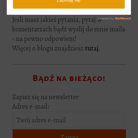
literackim. Skoro tu jesteś, to pewnie tak
jak i ja - uwielbiasz czytać.
Jeśli masz jakieś pytania, pytaj w
komentarzach bądź wyślij do mnie maila
- na pewno odpowiem!
Więcej o blogu znajdziesz
tutaj
.
Bądź na bieżąco!
Zapisz się na newsletter
Adres e-mail: