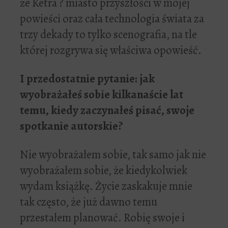
że Ketra ? miasto przyszłości w mojej
powieści oraz cała technologia świata za
trzy dekady to tylko scenografia, na tle
której rozgrywa się właściwa opowieść.
I przedostatnie pytanie: jak
wyobra
ż
a
ł
e
ś
sobie kilkana
ś
cie lat
temu, kiedy zaczyna
ł
e
ś
pisa
ć
, swoje
spotkanie autorskie?
Nie wyobrażałem sobie, tak samo jak nie
wyobrażałem sobie, że kiedykolwiek
wydam książkę. Życie zaskakuje mnie
tak często, że już dawno temu
przestałem planować. Robię swoje i