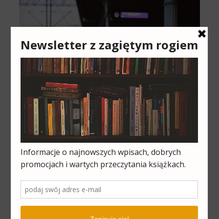
Cześć, jestem Pola i bardzo się cieszę, że
udało Ci się trafić na moją stronę, na
której piszę o książkach, czasopismach i
wszystkim, co związane z życiem