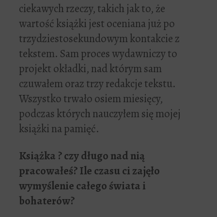
ciekawych rzeczy, takich jak to, że
wartość książki jest oceniana już po
trzydziestosekundowym kontakcie z
tekstem. Sam proces wydawniczy to
projekt okładki, nad którym sam
czuwałem oraz trzy redakcje tekstu.
Wszystko trwało osiem miesięcy,
podczas których nauczyłem się mojej
książki na pamięć.
Ksi
ąż
ka ? czy d
ł
ugo nad ni
ą
pracowa
ł
e
ś
? Ile czasu ci zaj
ęł
o
wymy
ś
lenie ca
ł
ego
ś
wiata i
bohaterów?