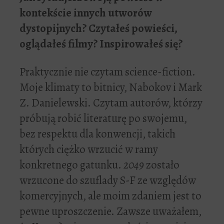
kontek
ś
cie innych utworów
dystopijnych? Czyta
ł
e
ś
powie
ś
ci,
ogl
ą
da
ł
e
ś
filmy? Inspirowa
ł
e
ś
si
ę
?
Praktycznie nie czytam science-fiction.
Moje klimaty to bitnicy, Nabokov i Mark
Z. Danielewski. Czytam autorów, którzy
próbują robić literaturę po swojemu,
bez respektu dla konwencji, takich
których ciężko wrzucić w ramy
konkretnego gatunku.
2049
zostało
wrzucone do szuflady S-F ze względów
komercyjnych, ale moim zdaniem jest to
pewne uproszczenie. Zawsze uważałem,