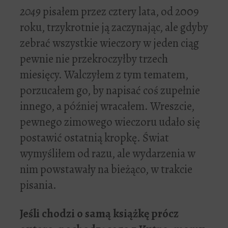
2049
pisałem przez cztery lata, od 2009
roku, trzykrotnie ją zaczynając, ale gdyby
zebrać wszystkie wieczory w jeden ciąg
pewnie nie przekroczyłby trzech
miesięcy. Walczyłem z tym tematem,
porzucałem go, by napisać coś zupełnie
innego, a później wracałem. Wreszcie,
pewnego zimowego wieczoru udało się
postawić ostatnią kropkę. Świat
wymyśliłem od razu, ale wydarzenia w
nim powstawały na bieżąco, w trakcie
pisania.
Je
ś
li chodzi o sam
ą
ksi
ąż
k
ę
prócz