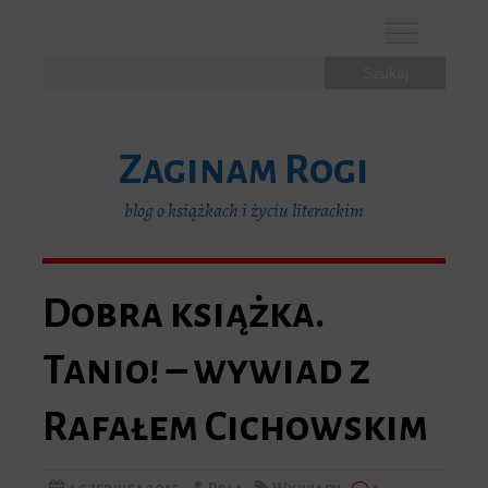
F
T
I
a
w
n
c
i
s
Zaginam Rogi
e
t
t
b
t
a
blog o książkach i życiu literackim
o
e
g
Dobra książka.
o
r
r
k
a
Tanio! – wywiad z
m
Rafałem Cichowskim