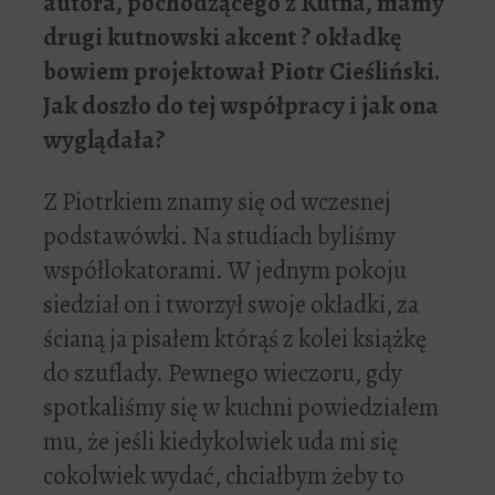
autora, pochodz
ą
cego z Kutna, mamy
drugi kutnowski akcent ? ok
ł
adk
ę
bowiem projektowa
ł
Piotr Cie
ś
li
ń
ski.
Jak dosz
ł
o do tej wspó
ł
pracy i jak ona
wygl
ą
da
ł
a?
Z Piotrkiem znamy się od wczesnej
podstawówki. Na studiach byliśmy
współlokatorami. W jednym pokoju
siedział on i tworzył swoje okładki, za
ścianą ja pisałem którąś z kolei książkę
do szuflady. Pewnego wieczoru, gdy
spotkaliśmy się w kuchni powiedziałem
mu, że jeśli kiedykolwiek uda mi się
cokolwiek wydać, chciałbym żeby to