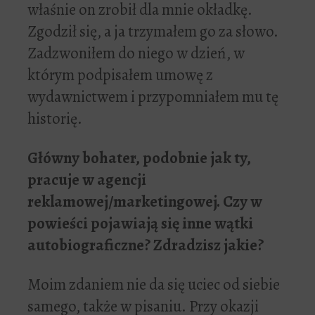
właśnie on zrobił dla mnie okładkę.
Zgodził się, a ja trzymałem go za słowo.
Zadzwoniłem do niego w dzień, w
którym podpisałem umowę z
wydawnictwem i przypomniałem mu tę
historię.
G
ł
ówny bohater, podobnie jak ty,
pracuje w agencji
reklamowej/marketingowej. Czy w
powie
ś
ci pojawiaj
ą
si
ę
inne w
ą
tki
autobiograficzne? Zdradzisz jakie?
Moim zdaniem nie da się uciec od siebie
samego, także w pisaniu. Przy okazji