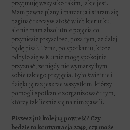
przyjmuję wszystko takim, jakie jest.
Mam pewne plany i marzenia i staram się
naginać rzeczywistość w ich kierunku,
ale nie mam absolutnie pojęcia co
przyniesie przyszłość, poza tym, że dalej
będę pisał. Teraz, po spotkaniu, które
odbyło się w Kutnie mogę spokojnie
przyznać, że nigdy nie wymarzyłbym
sobie takiego przyjęcia. Było świetnie i
dziękuję raz jeszcze wszystkim, którzy
pomogli spotkanie zorganizować i tym,
którzy tak licznie się na nim zjawili.
Piszesz ju
ż
kolejn
ą
powie
ść
? Czy
b
ę
dzie to kontynuacja
2049
, czy mo
ż
e