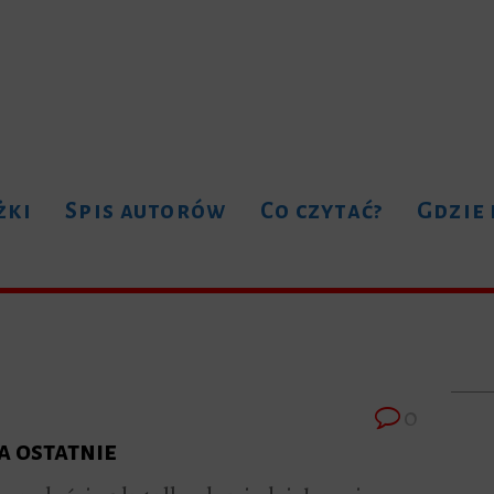
żki
Spis autorów
Co czytać?
Gdzie
0
a ostatnie