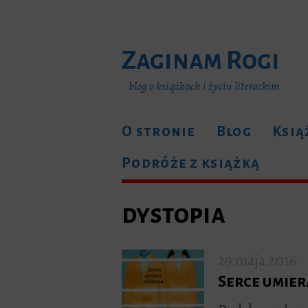
Zaginam Rogi
blog o książkach i życiu literackim
O stronie
Blog
Ksią
Podróże z książką
dystopia
29 maja 2016
Serce umier