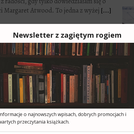
 radości, gdy tylko dowiedziałam się o
i Margaret Atwood. To jedna z wyżej
[...]
1
ka. Tanio! – wywiad z Rafałem
 w jakimś spotkaniu autorskim, piszę
[...]
Cześ
cies
4
moją
żkę „2049”
ksią
wszy
onkurs, w którym nagrodą jest powieść