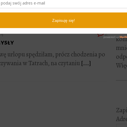
lite
skiego 2049. Cichy to mój kolega z
[...]
pewn
czyt
Jeśl
14
2
kome
ysły
mni
wę urlopu spędziłam, prócz chodzenia po
odp
czywania w Tatrach, na czytaniu
[...]
Więc
Zapi
Adre