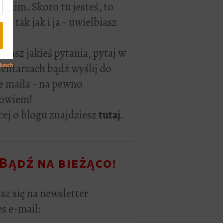
rackim. Skoro tu jesteś, to
ie tak jak i ja - uwielbiasz
ać.
i masz jakieś pytania, pytaj w
ntarzach bądź wyślij do
e maila - na pewno
owiem!
ej o blogu znajdziesz
tutaj
.
Bądź na bieżąco!
sz się na newsletter
s e-mail: