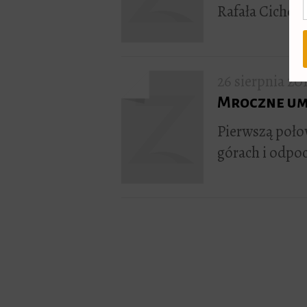
Rafała Cichow
26 sierpnia 20
Mroczne um
Pierwszą poło
górach i odpo