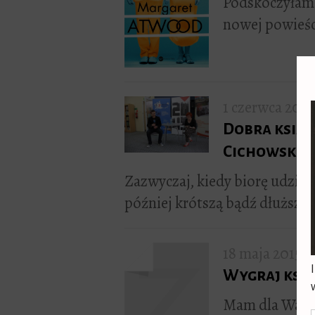
Podskoczyłam z
nowej powieśc
1 czerwca 2015
Dobra książ
Cichowskim
Zazwyczaj, kiedy biorę udział
później krótszą bądź dłuższą
18 maja 2015
Wygraj ksią
Mam dla Was k