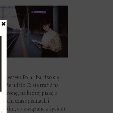
ć, jestem Pola i bardzo się
zę, że udało Ci się trafić na
 stronę, na której piszę o
żkach, czasopismach i
stkim, co związane z życiem