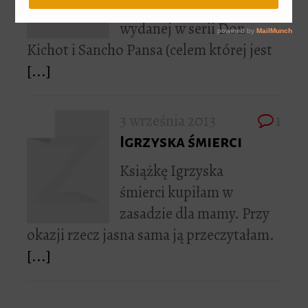
Zeh Corpus delicti,
wydanej w serii Don
Kichot i Sancho Pansa (celem której jest
[...]
3 września 2013
1
Igrzyska śmierci
Książkę Igrzyska
śmierci kupiłam w
zasadzie dla mamy. Przy
okazji rzecz jasna sama ją przeczytałam.
[...]