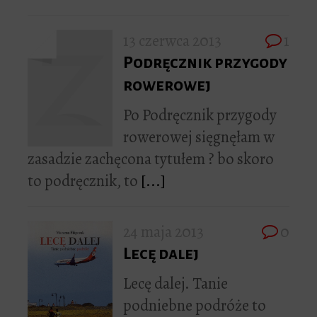
13 czerwca 2013
1
Podręcznik przygody
rowerowej
Po Podręcznik przygody
rowerowej sięgnęłam w
zasadzie zachęcona tytułem ? bo skoro
to podręcznik, to
[...]
24 maja 2013
0
Lecę dalej
Lecę dalej. Tanie
podniebne podróże to