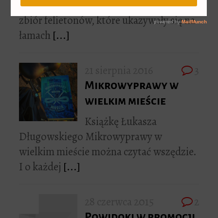
Wilk Między walizkami to
zbiór felietonów, które ukazywały się na
łamach
[...]
21 sierpnia 2016
3
Mikrowyprawy w
wielkim mieście
Książkę Łukasza
Długowskiego Mikrowyprawy w
wielkim mieście można czytać wszędzie.
I o każdej
[...]
28 czerwca 2015
2
Powidoki w promocji