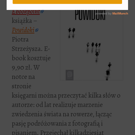
promocji na
Ebookpoint
książka –
Powidoki
Piotra
Strzeżysza. E-
book kosztuje
9,90 zł. W
notce na
stronie
księgarni można przeczytać kilka słów o
autorze: od lat realizuje marzenie
zwiedzenia świata na rowerze, łącząc
pasję podróżowania z fotografią i
pisaniem. Przejechał kilkadziesiąt