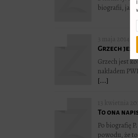
biografii, jak
3 maja 2014
Grzech jest
Grzech jest ko
nakładem PWN
[...]
13 kwietnia 20
To ona napi
Po biografię P
powodu, że to