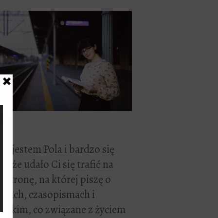
ć, jestem Pola i bardzo się
zę, że udało Ci się trafić na
 stronę, na której piszę o
żkach, czasopismach i
stkim, co związane z życiem