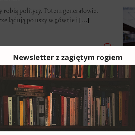
 robią politycy. Potem generałowie.
rze lądują po uszy w gównie i
[...]
1
brodni i jeden stół sekcyjny
 pierwszy rzut oka wydawałoby się, że nie
 sprawy – to historie, które
[...]
Cześ
cies
moją
8
ksią
Portret podwójny
wszy
tret podwójny to jedna z lepszych