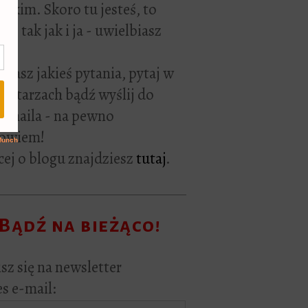
rackim. Skoro tu jesteś, to
ie tak jak i ja - uwielbiasz
ać.
i masz jakieś pytania, pytaj w
ntarzach bądź wyślij do
e maila - na pewno
owiem!
ej o blogu znajdziesz
tutaj
.
Bądź na bieżąco!
sz się na newsletter
s e-mail: