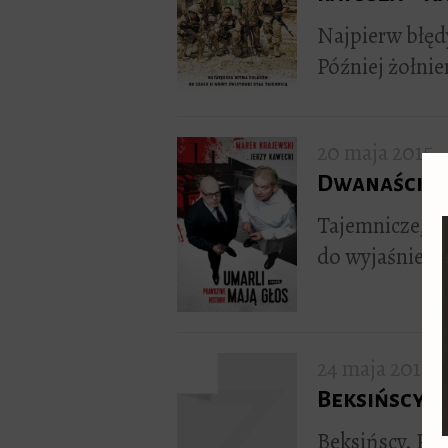
Najpierw błędy
Później żołnie
20 maja 2015
Dwanaście z
Tajemnicze, na
do wyjaśnienia
24 maja 2014
Beksińscy. 
Beksińscy. Por