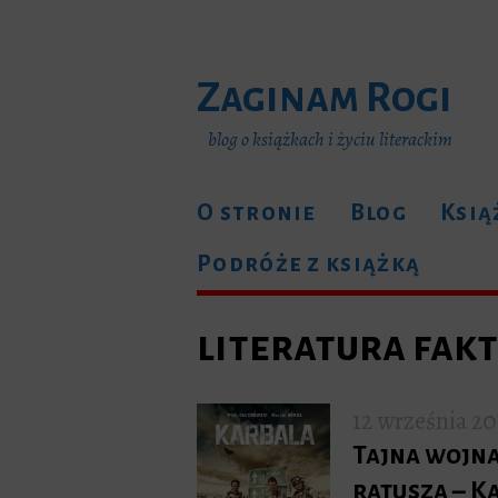
Zaginam Rogi
blog o książkach i życiu literackim
O stronie
Blog
Ksią
Podróże z książką
literatura fak
12 września 20
Tajna wojn
ratusza – K