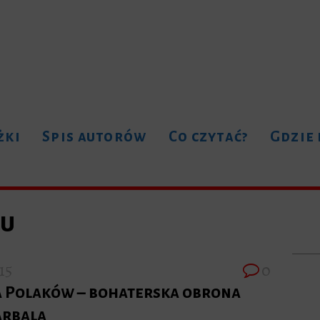
żki
Spis autorów
Co czytać?
Gdzie
tu
15
0
a Polaków – bohaterska obrona
arbala