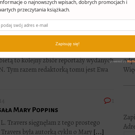
lite
ie miałam okazję ostatnio przeczytać.
[...]
pewn
czyt
Jeśl
0
kome
 kobietą
mni
odp
bietą to kolejny zbiór reportaży wydanych
Więc
. Tym razem redaktorką tomu jest Ewa
14
1
sała Mary Poppins
Zapi
. L. Travers sięgnęłam z tego prostego
Adre
 Travers była autorką cyklu o Mary
[...]