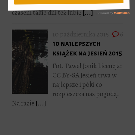
niekoniecznie deszczowa i szara (choć
czasem takie dni też lubię
[...]
10 października 2015
6
10 najlepszych
książek na jesień 2015
Fot. Paweł Jonik Licencja:
CC BY-SA Jesień trwa w
najlepsze i póki co
rozpieszcza nas pogodą.
Na razie
[...]