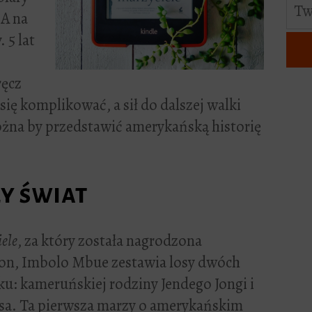
 A na
 5 lat
ręcz
się komplikować, a sił do dalszej walki
ożna by przedstawić amerykańską historię
y świat
ele
, za który została nagrodzona
ion, Imbolo Mbue zestawia losy dwóch
u: kameruńskiej rodziny Jendego Jongi i
sa. Ta pierwsza marzy o amerykańskim