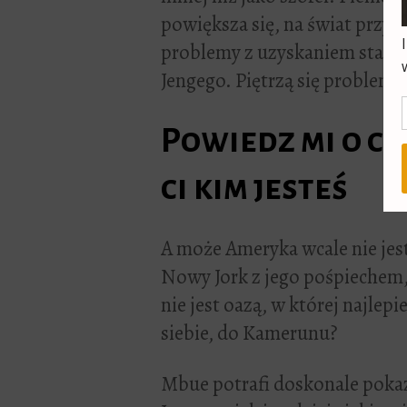
powiększa się, na świat przy
problemy z uzyskaniem statu
Jengego. Piętrzą się problemy
Powiedz mi o c
ci kim jesteś
A może Ameryka wcale nie jes
Nowy Jork z jego pośpiechem,
nie jest oazą, w której najlep
siebie, do Kamerunu?
Mbue potrafi doskonale poka