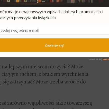
chodzi drugie dziecko. Do tego dochodzą
su obywatela – sąd odrzuca podanie
.
zym marzysz, a powiem
t najlepszym miejscem do życia? Może
 ciągłym ruchem, z brakiem wytchnienia
iej się zatrzymać? Może trzeba wrócić do
zać zarówno wątpliwości jakie towarzyszą