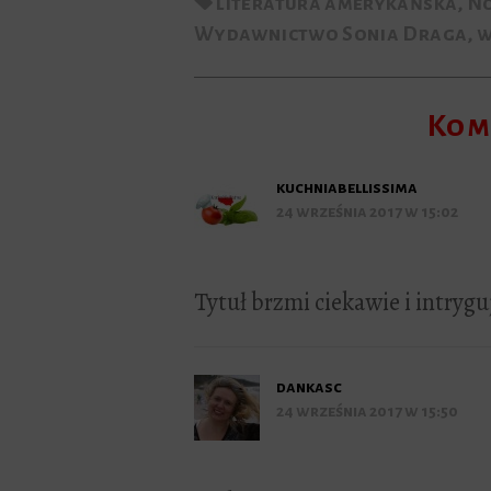
literatura amerykańska
,
No
Wydawnictwo Sonia Draga
,
w
Kom
kuchniabellissima
24 września 2017 w 15:02
Tytuł brzmi ciekawie i intryg
dankasc
24 września 2017 w 15:50