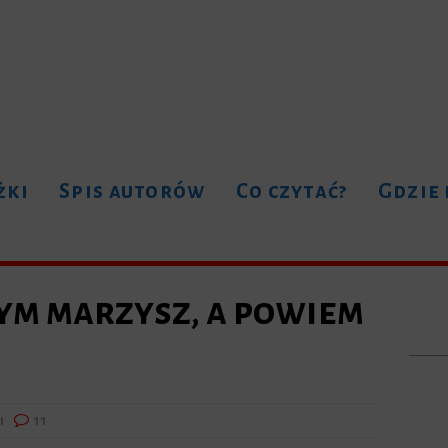
żki
Spis autorów
Co czytać?
Gdzie
zym marzysz, a powiem
i
11