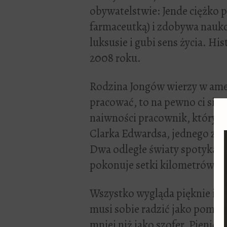
obywatelstwie: Jende ciężko pr
farmaceutką) i zdobywa nauko
luksusie i gubi sens życia. His
2008 roku.
Rodzina Jongów wierzy w amery
pracować, to na pewno ci się u
naiwności pracownik, który z 
Clarka Edwardsa, jednego z c
Dwa odległe światy spotykają
pokonuje setki kilometrów 
Wszystko wygląda pięknie i ide
musi sobie radzić jako pomywa
mniej niż jako szofer. Pienię