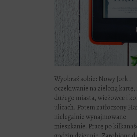
Wyobraź sobie: Nowy Jork i
oczekiwanie na zieloną kartę, 
dużego miasta, wieżowce i ko
ulicach. Potem zatłoczony Ha
nielegalnie wynajmowane
mieszkanie. Pracę po kilkanaś
godzin dziennie. Zarobione d