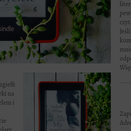
lite
pewn
czyt
Jeśl
kome
mni
odp
Więc
zgiełk
rki na
rlem i
Zapi
cie
Adre
olary