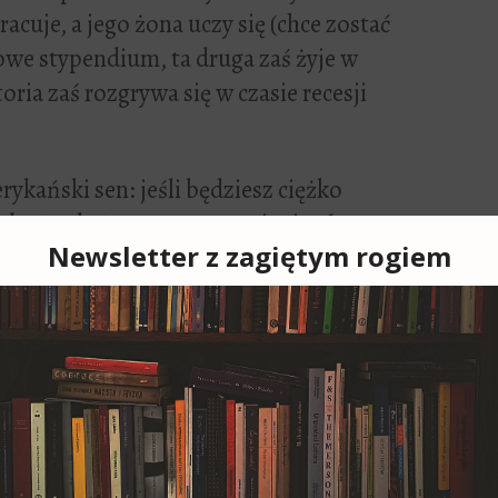
acuje, a jego żona uczy się (chce zostać
we stypendium, ta druga zaś żyje w
toria zaś rozgrywa się w czasie recesji
kański sen: jeśli będziesz ciężko
da. Jende Jonga to pracowity i pełen
polecenia dostaje pracę jako szofer u
złonków zarządu spółki Lehman Brothers.
 się we wnętrzu auta, którym Jenge
w Nowym Jorku.
alnie. Do czasu krachu. Jenge traci pracę i
cz na dwóch etatach – a i tak zarabia
dzy zaś potrzeba więcej – rodzina Jongów