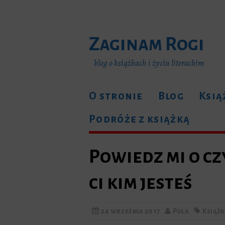
Zaginam Rogi
blog o książkach i życiu literackim
O stronie
Blog
Ksią
Podróże z książką
Powiedz mi o c
ci kim jesteś
24 września 2017
Pola
Książk