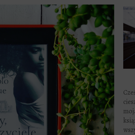
Cześ
cies
moją
ksią
wszy