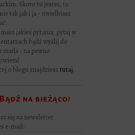
rackim. Skoro tu jesteś, to
ie tak jak i ja - uwielbiasz
ać.
i masz jakieś pytania, pytaj w
ntarzach bądź wyślij do
e maila - na pewno
owiem!
ej o blogu znajdziesz
tutaj
.
Bądź na bieżąco!
sz się na newsletter
s e-mail: