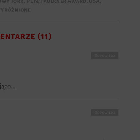
wy Jork
,
PEN/Faulkner Award
,
USA
,
yróżnione
entarze (11)
Odpowiedz
ująco…
Odpowiedz