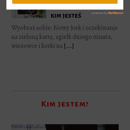
marzysz, a powiem ci
kim jesteś
Wyobraź sobie: Nowy Jork i oczekiwanie
na zieloną kartę, zgiełk dużego miasta,
wieżowce i korki na
[...]
Kim jestem?