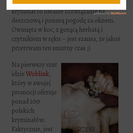
wielkimi krokami jesień. Dobry
kryminał to idealne rozwiązanie na
deszczową i ponurą pogodę za oknem.
Owinięta w koc, z gorącą herbatą i
czytnikiem w ręku – jest szansa, że jakoś
przetrwam ten smutny czas ;)
Na pierwszy rzut
idzie
Woblink
,
który w swojej
promocji oferuje
ponad 100
polskich
kryminałów.
Faktycznie, jest