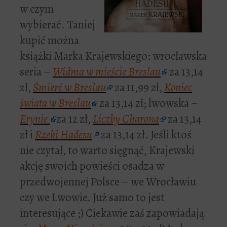
w czym
wybierać. Taniej
kupić można
książki Marka Krajewskiego: wrocławska
seria –
Widma w mieście Breslau
za 13,14
zł,
Śmierć w Breslau
za 11,99 zł,
Koniec
świata w Breslau
za 13,14 zł; lwowska –
Erynie
za 12 zł,
Liczby Charona
za 13,14
zł i
Rzeki Hadesu
za 13,14 zł. Jeśli ktoś
nie czytał, to warto sięgnąć, Krajewski
akcję swoich powieści osadza w
przedwojennej Polsce – we Wrocławiu
czy we Lwowie. Już samo to jest
interesujące ;) Ciekawie zaś zapowiadają