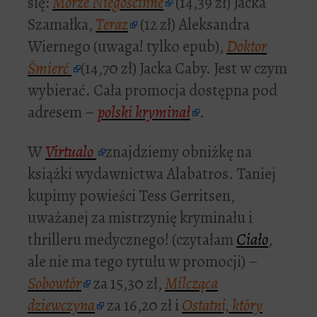
się:
Morze Niegościnne
(14,39 zł) Jacka
Szamałka,
Teraz
(12 zł) Aleksandra
Wiernego (uwaga! tylko epub),
Doktor
Śmierć
(14,70 zł) Jacka Caby. Jest w czym
wybierać. Cała promocja dostępna pod
adresem –
polski kryminał
.
W
Virtualo
znajdziemy obniżkę na
książki wydawnictwa Alabatros. Taniej
kupimy powieści Tess Gerritsen,
uważanej za mistrzynię kryminału i
thrilleru medycznego! (czytałam
Ciało
,
ale nie ma tego tytułu w promocji) –
Sobowtór
za 15,30 zł,
Milcząca
dziewczyna
za 16,20 zł i
Ostatni, który