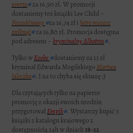
umrze
za 16,50 zł. W promocji
dostaniemy też książki Lee Child –
Poszukiwany
za 16,74 zł i
Jutro możesz
zniknąć
za 16,80 zł. Promocja dostępna
pod adresem –
kryminalny Albatros
.
Tylko w
Koobe
dostaniemy za 13 zł
kryminał Edwarda Mogilskiego
Martwa
laleczka
. I na to chyba się skuszę ;)
Dla czytających tylko na papierze
promocję z okazji swoich urodzin
przygotował
Empik
. Wystarczy kupić 3
książki z katalogu krajowego z
dostępnością 24h w dniach
18-22