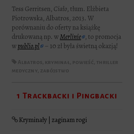
Tess Gerritsen,
Ciało
, tłum. Elżbieta
Piotrowska, Albatros, 2013. W
porównaniu do oferty na książkę
drukowaną np. w
Merlinie
, to promocja
w
publio.pl
– 10 zł była świetną okazją!
Albatros
,
kryminał
,
powieść
,
thriller
medyczny
,
zabójstwo
1 Trackbacki i Pingbacki
Kryminały | zaginam rogi