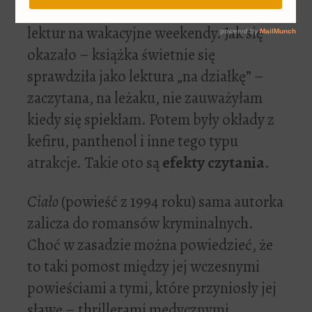
ramach zbierania
lektur na wakacyjne weekendy. Jak się
okazało – książka świetnie się
sprawdziła jako lektura „na działkę” –
zaczytana, na leżaku, nie zauważyłam
kiedy się spiekłam. Potem były okłady z
kefiru, panthenol i inne tego typu
atrakcje. Takie oto są
efekty czytania
.
Ciało
(powieść z 1994 roku) sama autorka
zalicza do romansów kryminalnych.
Choć w zasadzie można powiedzieć, że
to taki pomost między jej wczesnymi
powieściami a tymi, które przyniosły jej
sławę – thrillerami medycznymi.