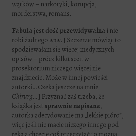
wątków – narkotyki, korupcja,
morderstwa, romans.
Fabuła jest dość przewidywalna
i nie
robi żadnego
wow
. [ Szczerze mówiąc to
spodziewałam się więcej medycznych
opisów – prócz kilku scen w
prosektorium niczego więcej nie
znajdziecie. Może w innej powieści
autorki… Czeka jeszcze
na mnie
Chirurg
… ] Przyznać zaś trzeba, że
książka jest
sprawnie napisana
,
autorka zdecydowanie ma „lekkie pióro”,
więc jeśli nie macie niczego innego pod
ręką a chcecie coś przeczytać to można