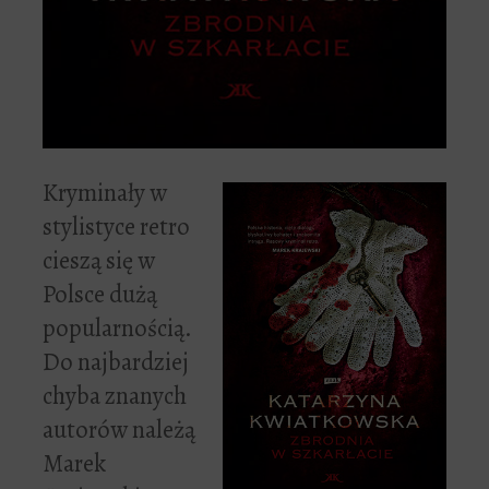
Kryminały w
stylistyce retro
cieszą się w
Polsce dużą
popularnością.
Do najbardziej
chyba znanych
autorów należą
Marek