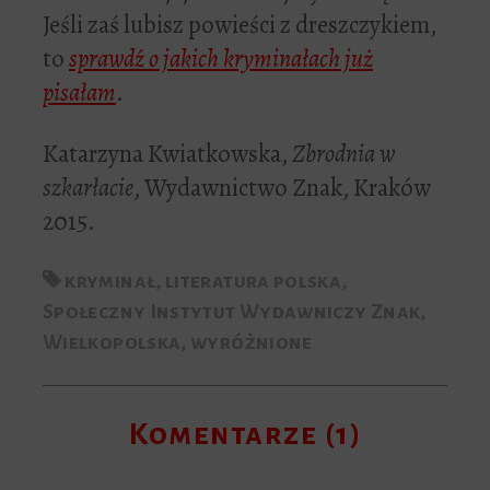
Jeśli zaś lubisz powieści z dreszczykiem,
to
sprawdź o jakich kryminałach już
pisałam
.
Katarzyna Kwiatkowska,
Zbrodnia w
szkarłacie
, Wydawnictwo Znak, Kraków
2015.
kryminał
,
literatura polska
,
Społeczny Instytut Wydawniczy Znak
,
Wielkopolska
,
wyróżnione
Komentarze (1)