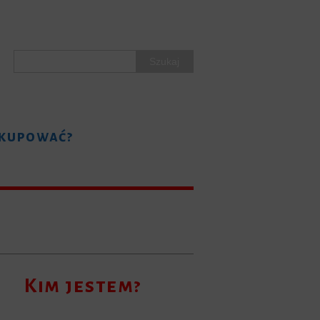
F
T
I
a
w
n
c
i
s
e
t
t
 kupować?
b
t
a
o
e
g
o
r
r
k
a
m
Kim jestem?