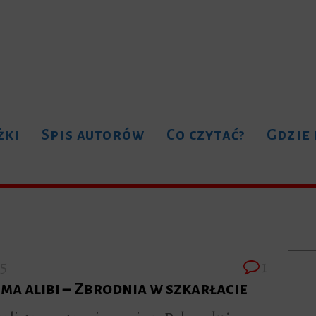
żki
Spis autorów
Co czytać?
Gdzie
15
1
 ma alibi – Zbrodnia w szkarłacie