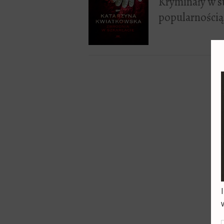
Kryminały w st
popularnością