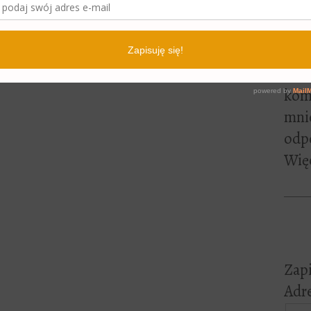
lite
pewn
czyt
Jeśl
kome
mni
odp
Więc
Zapi
Adre