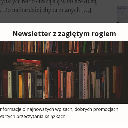
ylistyce retro cieszą się w Polsce dużą
. Do najbardziej chyba znanych
[...]
Cześ
cies
moją
ksią
wszy