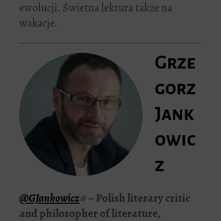
ewolucji. Świetna lektura także na
wakacje.
Grze
gorz
Jank
owic
z
@GJankowicz
– Polish literary critic
and philosopher of literature,