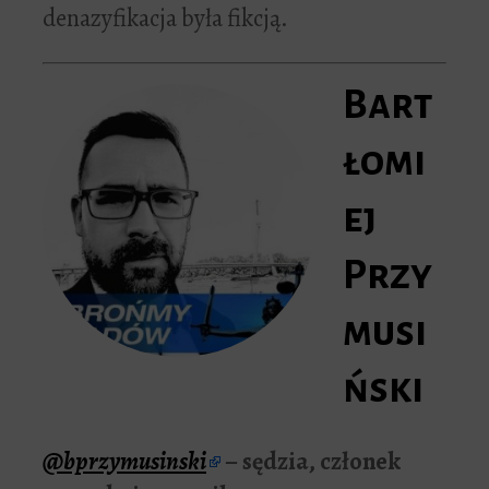
denazyfikacja była fikcją.
Bart
łomi
ej
Przy
musi
ński
@bprzymusinski
– sędzia, członek