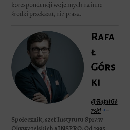
korespondencji wojennych na inne
środki przekazu, niż prasa.
Rafa
ł
Górs
ki
@RafałGó
rski
–
Społecznik, szef Instytutu Spraw
Obywatelskich #INSPRO. Od 1995