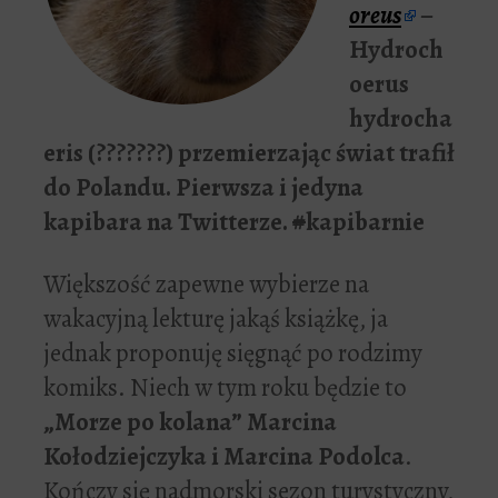
oreus
–
Hydroch
oerus
hydrocha
eris (???????) przemierzając świat trafił
do Polandu. Pierwsza i jedyna
kapibara na Twitterze.
#
kapibarnie
Większość zapewne wybierze na
wakacyjną lekturę jakąś książkę, ja
jednak proponuję sięgnąć po rodzimy
komiks. Niech w tym roku będzie to
„Morze po kolana” Marcina
Kołodziejczyka i Marcina Podolca
.
Kończy się nadmorski sezon turystyczny,