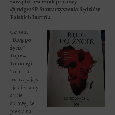
zarządu i rzecznik prasowy
@judgesSP Stowarzyszenia Sędziów
Polskich Iustitia
Czytam
„Bieg po
życie”
Lopeza
Lomongi
.
To lektura
wstrząsająca
, jeśli zdamy
sobie
sprawę, że
piekło na