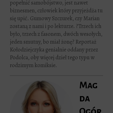
popełnić samobójstwo, jest nawet
biznesmen, człowiek który przyjeżdża tu
się upić. Gumowy Szczurek, czy Marian
zostaną z nami i po lekturze. ?Trzech ich
było, trzech z fasonem, dwóch wesołych,
jeden smutny, bo miał żonę? Reportaż
Kołodziejczyka genialnie oddany przez
Podolca, oby więcej dzieł tego typu w
rodzimym komiksie.
Mag
da
Ogór