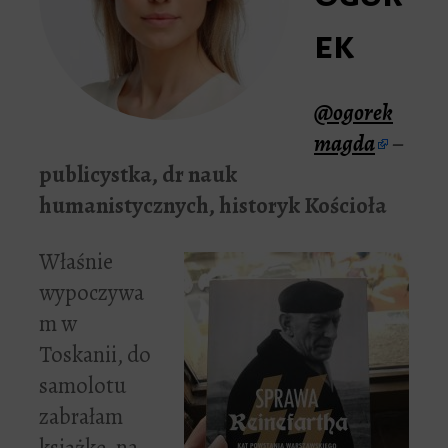
ek
@ogorek
magda
–
publicystka, dr nauk
humanistycznych, historyk Kościoła
Właśnie
wypoczywa
m w
Toskanii, do
samolotu
zabrałam
książkę, na