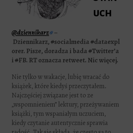
uch
@dziennikarz
–
Dziennikarz,
#
socialmedia
#
dataexpl
orer. Pisze, doradza i bada
#
Twitter’a
i
#
FB. RT oznacza retweet. Nic więcej.
Nie tylko w wakacje, lubię wracać do
książek, które kiedyś przeczytałem.
Najczęściej związane jest to ze
„wspomnieniem” lektury, przeżywaniem
książki, tym wspaniałym uczuciem,
kiedy czytanie autentycznie sprawia
radość. Tak się składa, że często są to