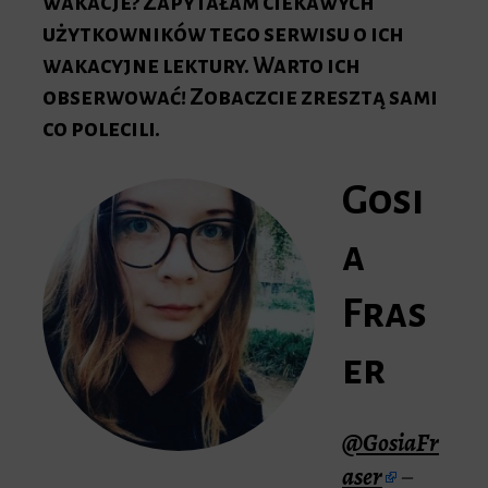
wakacje?
Zapytałam ciekawych
użytkowników tego serwisu o ich
wakacyjne lektury. Warto ich
obserwować! Zobaczcie zresztą sami
co polecili.
Gosi
a
Fras
er
@GosiaFr
aser
–