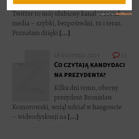
wakacje?
Twitter to mój ulubiony kanał w social
media – szybki, bezpośredni, tu i teraz.
Poznałam dzięki
[...]
18 kwietnia 2015
22
Co czytają kandydaci
na prezydenta?
Kilka dni temu, obecny
prezydent Bronisław
Komorowski, wziął udział w hangoucie
– wideodyskusji na
[...]