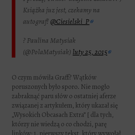
Książka juz jest, czekamy na
autograf!
@Ciesielski_P
? Paulina Matysiak
(@PolaMatysiak)
luty 25, 2015
O czym mówiła Graff? Wątków
poruszonych było sporo. Nie mogło
zabraknąć paru słów o ostatniej aferze
związanej z artykułem, który ukazał się
„Wysokich Obcasach Extra” [ dla tych,
którzy nie wiedzą o co chodzi, parę
linków: 1. pierwszy tekst, który wywołał