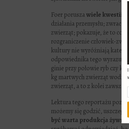
Foer porusza
wiele kwestii
w 
działania przemysłu; zwraca u
zwierząt; pokazuje, że to co 
rozgraniczenie człowiek-zwier
kultury nie wyróżniają kategor
odpowiednika tego wyrazu); po
ginie przy połowie ryb czy kr
kg martwych zwierząt wodnyc
zwierząt, a to z kolei zawsze 
Lektura tego reportażu pozost
możemy się godzić, uszczegó
być warta produkcja żywnoś
spróbować odpowiedzieć, bo pr