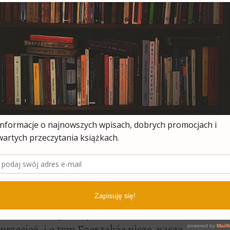
swym reportażu ? pokazuje mechanizm
wagę na język, jakim opisujemy zjadanie
wydaje nam się naturalne ? gatunkowe
zęta wcale takim nie jest (niektóre
ii zwierzęcia, nie posiadają także
daje konkretne fakty ? ile np. zwierząt
ewetek (np. na 1 kg. krewetek przypada 30
h); wskazuje na fakt uprzedmiotowienia
łączy się z przemocą.
awia nas z pytaniem: na ile cierpienia
ławiając –
ile cierpienia zwierząt może
ci?
Warto się nad tym zastanowić i
zecież, i o tym Foer także pisze, nasze