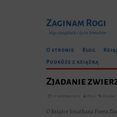
Zaginam Rogi
blog o książkach i życiu literackim
O stronie
Blog
Ksią
Podróże z książką
Zjadanie zwier
11 sierpnia 2013
Pola
Książki
O książce Jonathana Foera
Zja