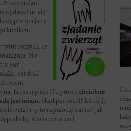
u. Przeczytałam
taż wydawał mi się
ła się promocja na
 go kupiłam.
 tytuł pomyśli, że
tarianizmu. No
tor jest
siążki jest dość
nad swoim
Cześ
yna. Jak sam pisze ?Po prostu
chciałem
cies
wdę jest mięso
. Skąd pochodzi? Jak się je
moją
zwierzęta i czy to naprawdę ważne? Jak
ksią
gospodarkę, społeczeństwo i
wszy