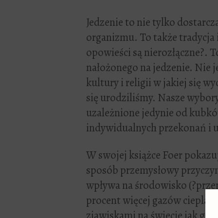
Jedzenie to nie tylko dostar
organizmu. To także tradycja 
opowieści są nierozłączne?. T
nałożonego na jedzenie. Nie j
kultury i religii w jakiej się 
się urodziliśmy. Nasze wybor
uzależnione jedynie od kubk
indywidualnych przekonań i
W swojej książce Foer pokazuj
sposób przemysłowy przyczyni
wpływa na środowisko (?prze
procent więcej gazów cieplarni
zjawiskami na świecie jak głó