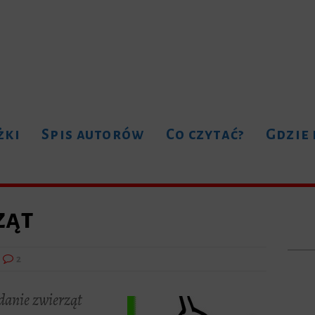
żki
Spis autorów
Co czytać?
Gdzie
ząt
2
danie zwierząt