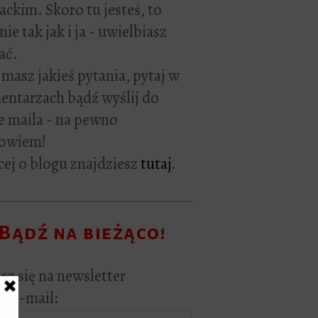
rackim. Skoro tu jesteś, to
ie tak jak i ja - uwielbiasz
ać.
i masz jakieś pytania, pytaj w
ntarzach bądź wyślij do
e maila - na pewno
owiem!
ej o blogu znajdziesz
tutaj
.
Bądź na bieżąco!
sz się na newsletter
s e-mail: