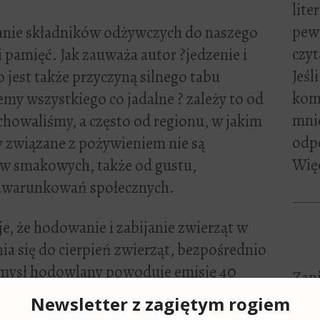
lite
pewn
czanie składników odżywczych do naszego
czyt
i pamięć. Jak zauważa autor ?jedzenie i
Jeśl
o jest także przyczyną silnego tabu
kome
emy wszystkiego co jadalne ? zależy to od
mni
wychowaliśmy, a często od regionu, w jakim
odp
y związane z pożywieniem nie są
Więc
ów smakowych, także od gustu,
 uwarunkowań społecznych.
e, że hodowanie i zabijanie zwierząt w
a się do cierpień zwierząt, bezpośrednio
mysł hodowlany powoduje emisję 40
Zapi
anych niż transport?), wiąże się z takimi
Adre
d czy ingerencja w bioróżnorodność.