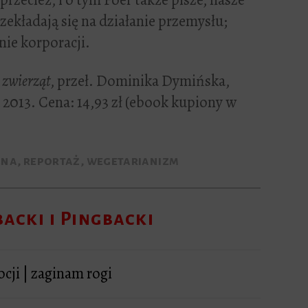
kładają się na działanie przemysłu;
ie korporacji.
 zwierząt
, przeł. Dominika Dymińska,
2013. Cena: 14,93 zł (ebook kupiony w
zna
,
reportaż
,
wegetarianizm
acki i Pingbacki
cji | zaginam rogi