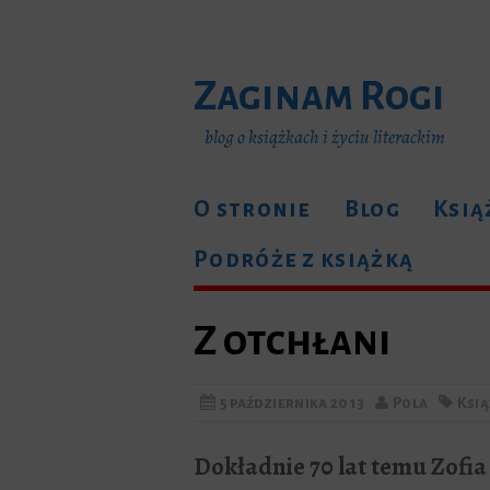
Zaginam Rogi
blog o książkach i życiu literackim
O stronie
Blog
Ksią
Podróże z książką
Z otchłani
5 października 2013
Pola
Ksią
Dokładnie 70 lat temu Zofia