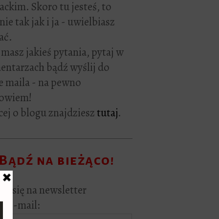
rackim. Skoro tu jesteś, to
ie tak jak i ja - uwielbiasz
ać.
i masz jakieś pytania, pytaj w
ntarzach bądź wyślij do
e maila - na pewno
owiem!
ej o blogu znajdziesz
tutaj
.
Bądź na bieżąco!
sz się na newsletter
s e-mail: