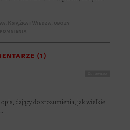
wa
,
Książka i Wiedza
,
obozy
pomnienia
entarze (1)
Odpowiedz
pis, dający do zrozumienia, jak wielkie
e…