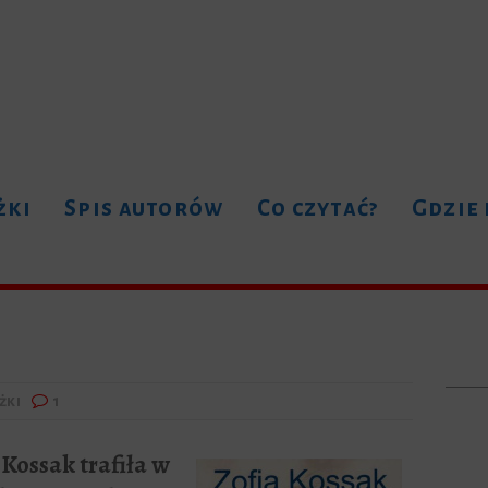
żki
Spis autorów
Co czytać?
Gdzie
żki
1
 Kossak trafiła w