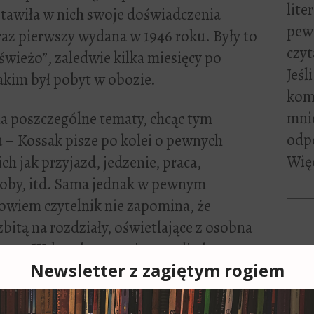
lite
tawiła w nich swoje doświadczenia
pewn
raz pierwszy wydana w 1946 roku. Były to
czyt
wieżo”, zaledwie kilka miesięcy po
Jeśl
akim był pobyt w obozie.
kome
mni
na poszczególne tematy, chcąc tym
odp
 – Kossak pisze po kolei o pewnych
Więc
h jak przyjazd, jedzenie, praca,
roby, itd. Sama jednak w pewnym
owiem czytelnik nie zapomina, że
zbitą na rozdziały, oświetlające z osobna
owego. Wskutek tego mimo woli ulega
tapowości dokuczliwych plag; najpierw
Zapi
ępnym okresie to… Otóż nie. W
Adre