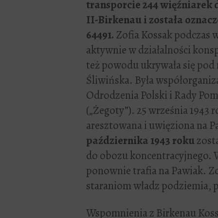
transporcie 244 więźniarek
II-Birkenau i została ozna
64491.
Zofia Kossak podczas w
aktywnie w działalności konsp
też powodu ukrywała się pod
Śliwińska. Była współorganiz
Odrodzenia Polski i Rady P
(„Żegoty”). 25 września 1943 r
aresztowana i uwięziona na 
października 1943 roku
zost
do obozu koncentracyjnego. 
ponownie trafia na Pawiak. Z
staraniom władz podziemia, p
Wspomnienia z Birkenau Kossak