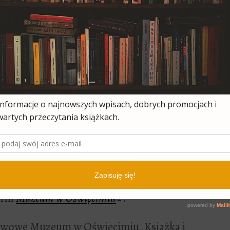
wciąż i równocześnie.”
 obozie Kossak dokładnie opisuje,
zek niedoli. Autorka – patriotka i
sto do swojej wiary w Boga i miłości do
yszką – my Polki – wierne i ofiarne, same
 rozumieją, nie wiedzą. (Warto pamiętać,
w-oprawców; do obozu zsyłane były
jak Kossak).
ej relacji, która jest świadectwem
 udziałem autorki.
arni
Muzeum w Oświęcimiu
.
twowe Muzeum w Oświęcimiu, Książka i