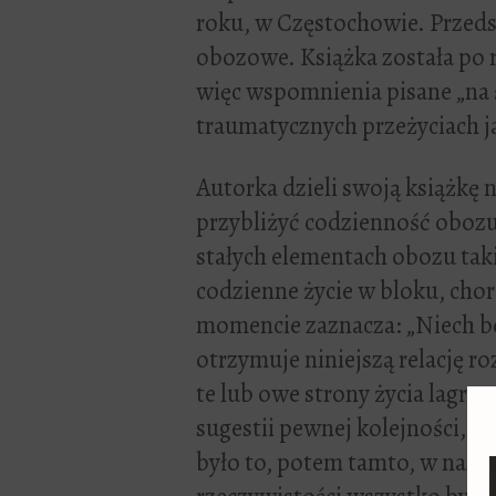
roku, w Częstochowie. Przeds
obozowe. Książka została po 
więc wspomnienia pisane „na ś
traumatycznych przeżyciach j
Autorka dzieli swoją książkę 
przybliżyć codzienność obozu
stałych elementach obozu takic
codzienne życie w bloku, cho
momencie zaznacza: „Niech b
otrzymuje niniejszą relację ro
te lub owe strony życia lagr
sugestii pewnej kolejności, e
było to, potem tamto, w nast