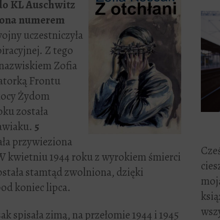
 do KL Auschwitz
czona numerem
ojny uczestniczyła
iracyjnej. Z tego
 nazwiskiem Zofia
atorką Frontu
omocy Żydom
oku została
Pawiaku.
5
ała przywieziona
Cześ
W kwietniu 1944 roku z wyrokiem śmierci
cies
ostała stamtąd zwolniona, dzięki
moją
od koniec lipca.
ksią
wszy
 spisała zimą, na przełomie 1944 i 1945