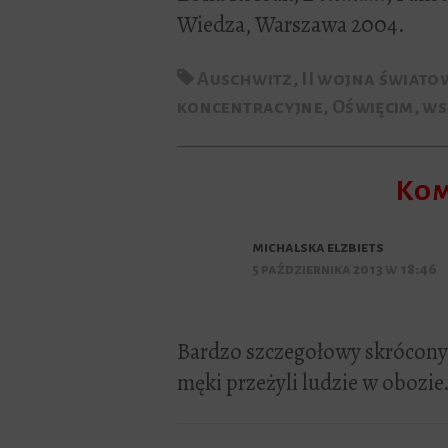
Wiedza, Warszawa 2004.
Auschwitz
,
II wojna świato
koncentracyjne
,
Oświęcim
,
ws
Kom
michalska elzbiets
5 października 2013 w 18:46
Bardzo szczegołowy skrócony o
męki przeżyli ludzie w obozi