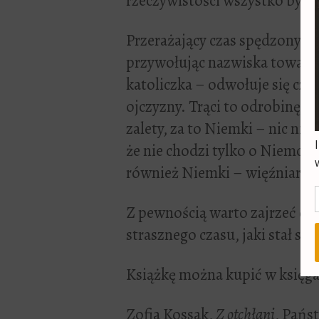
rzeczywistości wszystko było 
Przerażający czas spędzony w
przywołując nazwiska towarzys
katoliczka – odwołuje się czę
ojczyzny. Trąci to odrobinę m
zalety, za to Niemki – nic nie
że nie chodzi tylko o Niemcó
również Niemki – więźniarki 
Z pewnością warto zajrzeć do t
strasznego czasu, jaki stał się
Książkę można kupić w księg
Zofia Kossak,
Z otchłani
, Pańs