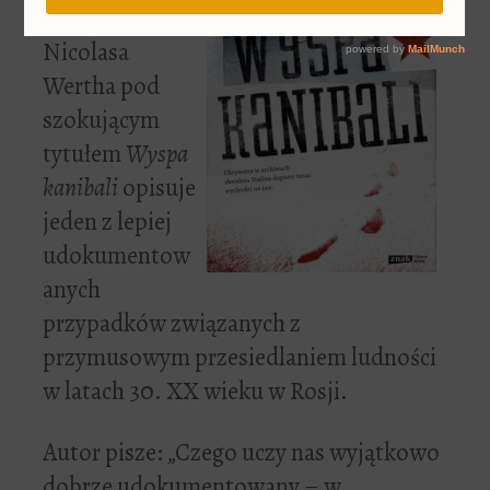
historyka
Nicolasa
Wertha pod
szokującym
tytułem
Wyspa
kanibali
opisuje
jeden z lepiej
udokumentow
anych
przypadków związanych z
przymusowym przesiedlaniem ludności
w latach 30. XX wieku w Rosji.
Autor pisze: „Czego uczy nas wyjątkowo
dobrze udokumentowany – w