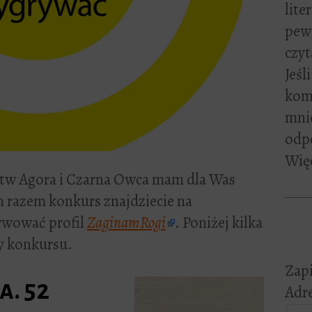
lite
pewn
czyt
Jeśl
kome
mni
odp
Więc
tw Agora i Czarna Owca mam dla Was
m razem konkurs znajdziecie na
rwować profil
ZaginamRogi
. Poniżej kilka
dy konkursu.
Zapi
a. 52
Adre