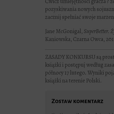
Ćwicz umiejętności gracza ­? 
pozyskiwania nowych sojuszn
zacznij spełniać swoje marzen
Jane McGonigal,
SuperBetter. Ż
Kaniowska, Czarna Owca, 201
ZASADY KONKURSU są proste
książki i postępuj według zas
północy 17 lutego. Wyniki poja
książki na terenie Polski.
Zostaw komentarz