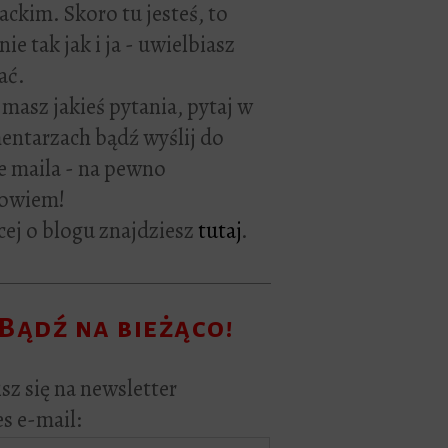
rackim. Skoro tu jesteś, to
ie tak jak i ja - uwielbiasz
ać.
i masz jakieś pytania, pytaj w
ntarzach bądź wyślij do
e maila - na pewno
owiem!
ej o blogu znajdziesz
tutaj
.
Bądź na bieżąco!
sz się na newsletter
s e-mail: