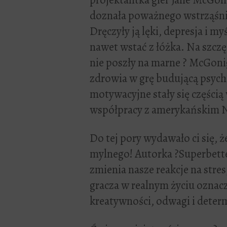
doznała poważnego wstrząśnie
Dręczyły ją lęki, depresja i m
nawet wstać z łóżka. Na szcz
nie poszły na marne ? McGoni
zdrowia w grę budującą psych
motywacyjne stały się części
współpracy z amerykańskim 
Do tej pory wydawało ci się, ż
mylnego! Autorka ?Superbette
zmienia nasze reakcje na stre
gracza w realnym życiu ozna
kreatywności, odwagi i determ