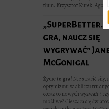
tłum. Krzysztof Kurek, Agora,
„SuperBetter. Ż
gra, naucz się
wygrywać” Jan
McGonigal
Życie to gra!
Nie stracić siły,
optymizmu w obliczu trudnyc
coraz to nowych wyzwań ? czy
możliwe? Ciesząca się świat
projektantka gier Jane McGon