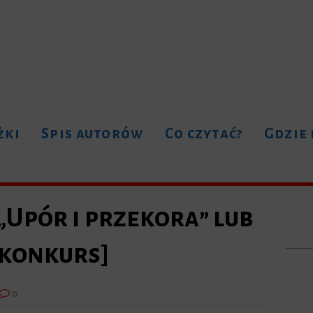
żki
Spis autorów
Co czytać?
Gdzie
„Upór i przekora” lub
[konkurs]
0