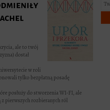
odmieniły
Rachel
ycia, ale to twój
zyzna) dostał
iwersytecie w roli
onowali tylko bezpłatną posadę
óre posłuży do stworzenia WI-FI, ale
ą z pierwszych rozbieranych ról