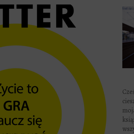
Cześ
cies
moją
ksią
wszy