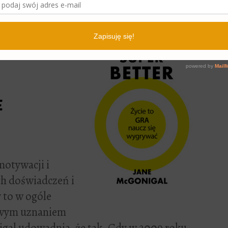
 2017.
ycie to
e
 motywacji i
h doświadczeń i
 to w ogóle
owym uznaniem
igal udowadnia, że tak. Gdy w 2009 roku