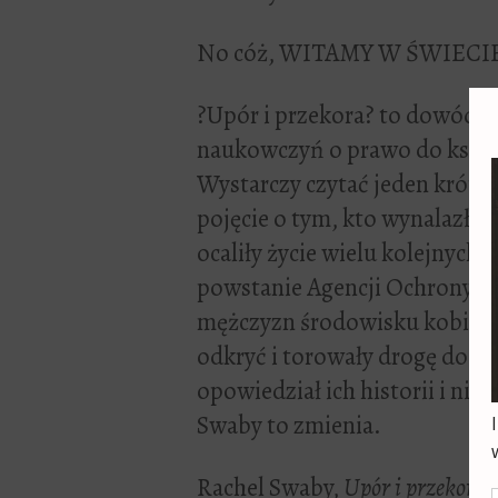
No cóż, WITAMY W ŚWIECI
?Upór i przekora? to dowód w
naukowczyń o prawo do kształ
Wystarczy czytać jeden krótki
pojęcie o tym, kto wynalazł ni
ocaliły życie wielu kolejnych
powstanie Agencji Ochrony 
mężczyzn środowisku kobiet
odkryć i torowały drogę do ko
opowiedział ich historii i nie
Swaby to zmienia.
Rachel Swaby,
Upór i przekora. 