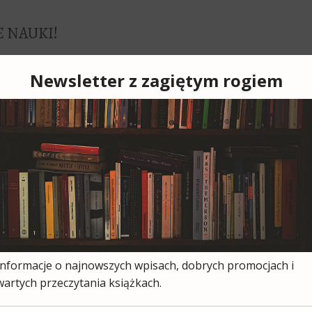
E NAUKI!
 sprawie. Sprawie 52 największych
cenia, pracy i równego traktowania.
 rozdział tygodniowo, by po roku mieć
emnącą się bawełnę, czyje genialne testy
 pokoleń noworodków, kto zainicjował
Środowiska. W zdominowanym przez
y od wieków dokonywały przełomowych
lejnych, ale do niedawna nikt nie
 oddał im sprawiedliwości. Książka Rachel
52 kobiety, które odmieniły świat i naukę
,