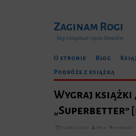
Zaginam Rogi
blog o książkach i życiu literackim
O stronie
Blog
Ksią
Podróże z książką
Wygraj książki 
„Superbetter” 
8 lutego 2017
Pola
konkurs