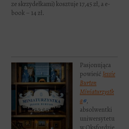
ze skrzydełkami) kosztuje 17,45 zł, a e-
book – 14 zł.
Pasjonująca
powieść
Jessie
Burton
Miniaturzystk
a
,
absolwentki
uniwersytetu
w Oksfordzie,