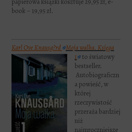
papierowa książki kosztuje 29,95 zł, e-
book – 19,95 zł.
Karl Ove Knausg?rd
Moja walka. Księga
1
to światowy
bestseller.
Autobiograficzn
a powieść, w
której
rzeczywistość
przeraża bardziej
niż
najmroczniejsze