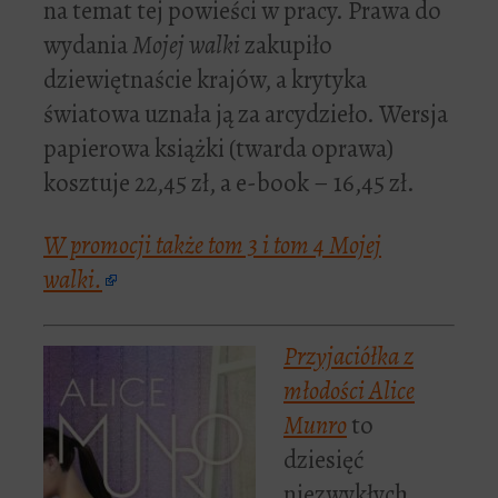
na temat tej powieści w pracy. Prawa do
wydania
Mojej walki
zakupiło
dziewiętnaście krajów, a krytyka
światowa uznała ją za arcydzieło. Wersja
papierowa książki (twarda oprawa)
kosztuje 22,45 zł, a e-book – 16,45 zł.
W promocji także tom 3 i tom 4
Mojej
walki.
Przyjaciółka z
młodości
Alice
Munro
to
dziesięć
niezwykłych,