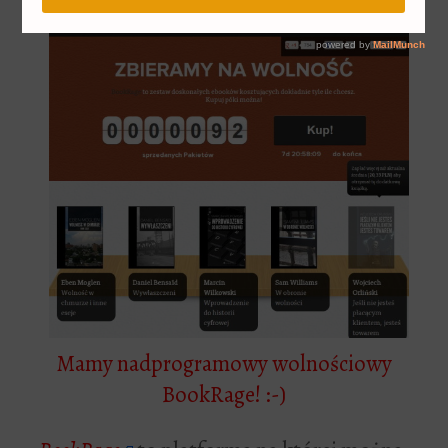
Mamy nadprogramowy wolnościowy
BookRage! :-)