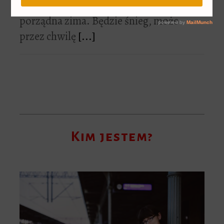
Mam nadzieję, że końcu przyjdzie
porządna zima. Będzie śnieg, może
przez chwilę
[...]
Kim jestem?