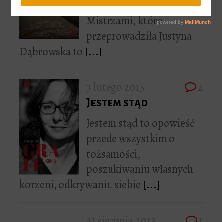
się czego bać. Rozmowy z
Mistrzami, które
przeprowadziła Justyna
Dąbrowska to
[...]
3 lutego 2015
2
Jestem stąd
Jestem stąd to opowieść
przede wszystkim o
tożsamości,
poszukiwaniu własnych
korzeni, odkrywaniu siebie
[...]
31 sierpnia 2013
1