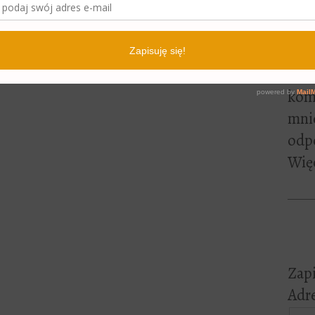
lite
pewn
czyt
Jeśl
kome
mni
odp
Więc
Zapi
Adre