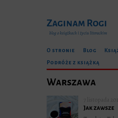
Zaginam Rogi
blog o książkach i życiu literackim
O stronie
Blog
Ksią
Podróże z książką
Warszawa
7 listopada 20
Jak zawsze