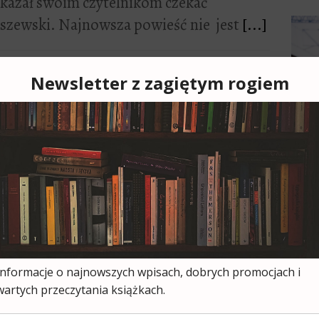
e kazał swoim czytelnikom czekać
zewski. Najnowsza powieść nie jest
[...]
13
1
wsza książka Bieńczyka po jaką
ok łóżka czeka na mnie jego zbiór
[...]
Cześ
cies
moją
ksią
wszy