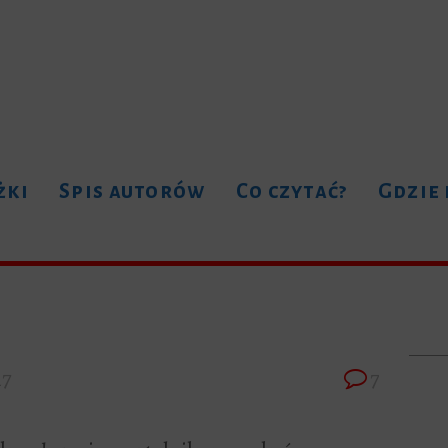
żki
Spis autorów
Co czytać?
Gdzie
17
7