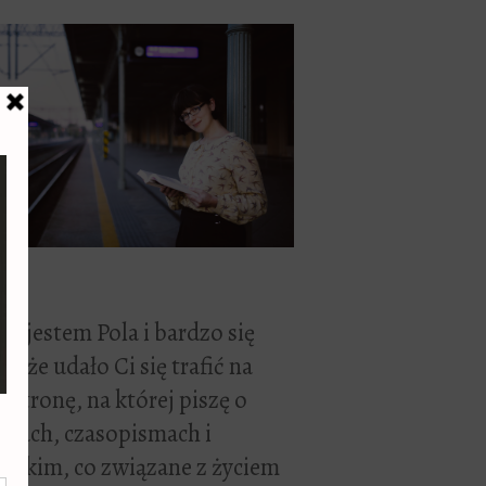
ć, jestem Pola i bardzo się
zę, że udało Ci się trafić na
 stronę, na której piszę o
żkach, czasopismach i
stkim, co związane z życiem