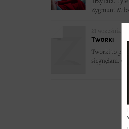
Trzy lata. Tyl
Zygmunt Miłos
21 września 20
Tworki
Tworki to pier
sięgnęłam. Ob