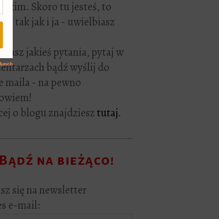
rackim. Skoro tu jesteś, to
ie tak jak i ja - uwielbiasz
ać.
i masz jakieś pytania, pytaj w
ntarzach bądź wyślij do
e maila - na pewno
owiem!
ej o blogu znajdziesz
tutaj
.
Bądź na bieżąco!
sz się na newsletter
s e-mail: