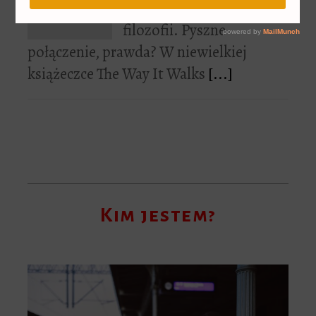
Dziś odrobina sztuki i
filozofii. Pyszne
połączenie, prawda? W niewielkiej
książeczce The Way It Walks
[...]
Kim jestem?