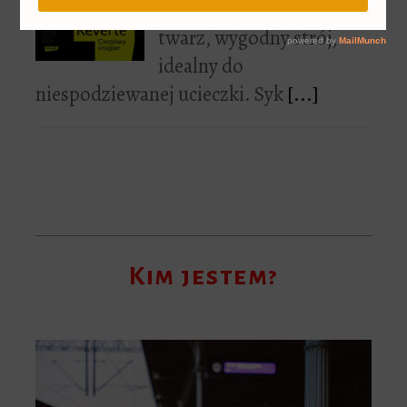
kaptur nasunięty na
twarz, wygodny strój,
idealny do
niespodziewanej ucieczki. Syk
[...]
Kim jestem?