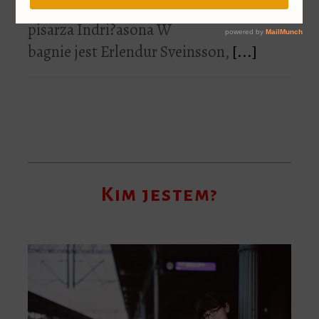
kryminału islandzkiego
pisarza Indri?asona W
bagnie jest Erlendur Sveinsson,
[...]
Kim jestem?