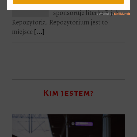
dzisiejszy wpis
sponsoruje literka R jak
Repozytoria. Repozytorium jest to
miejsce
[...]
Kim jestem?