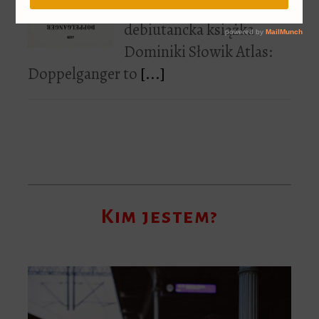
opowiedzieć o czym jest
debiutancka książka
Dominiki Słowik Atlas:
Doppelganger to
[...]
Kim jestem?