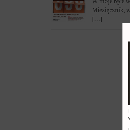
W moje ręce w
Miesięcznik, 
[...]