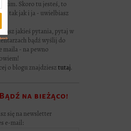
rackim. Skoro tu jesteś, to
ie tak jak i ja - uwielbiasz
ać.
i masz jakieś pytania, pytaj w
ntarzach bądź wyślij do
e maila - na pewno
owiem!
ej o blogu znajdziesz
tutaj
.
Bądź na bieżąco!
sz się na newsletter
s e-mail: