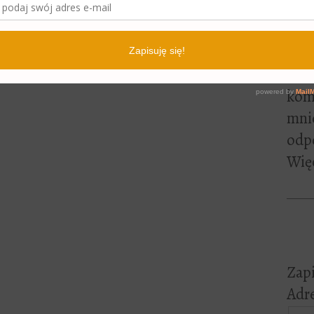
lite
pewn
czyt
Jeśl
kome
mni
odp
Więc
Zapi
Adre