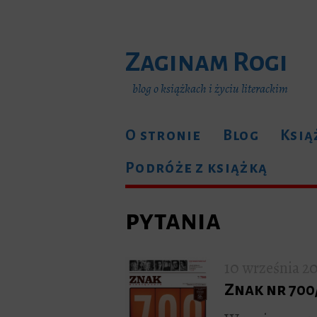
Zaginam Rogi
blog o książkach i życiu literackim
O stronie
Blog
Ksią
Podróże z książką
pytania
10 września 2
Znak nr 700