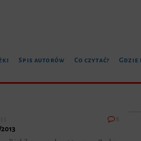
żki
Spis autorów
Co czytać?
Gdzie
013
8
/2013