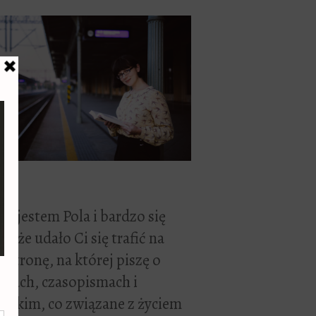
ć, jestem Pola i bardzo się
zę, że udało Ci się trafić na
 stronę, na której piszę o
żkach, czasopismach i
stkim, co związane z życiem