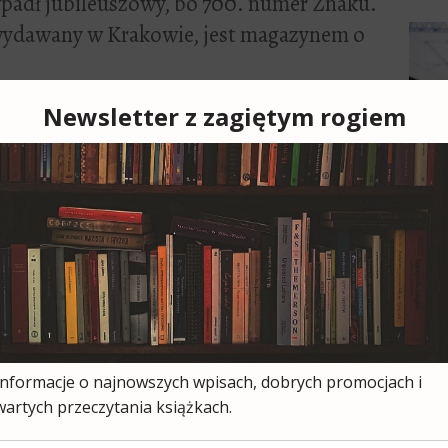
padł jubileuszowy, bo 700. numer Znaku.
wydawany w Krakowie, jest magazynem o
Cześ
cies
moją
ksią
wszy