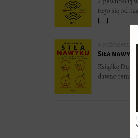
Z pewnością w
tego się od n
[...]
6 październik
Siła nawyk
Książkę Duhig
dawno temu, wi