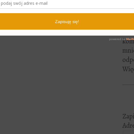
lite
pewn
czyt
Jeśl
kome
mni
odp
Więc
Zapi
Adre