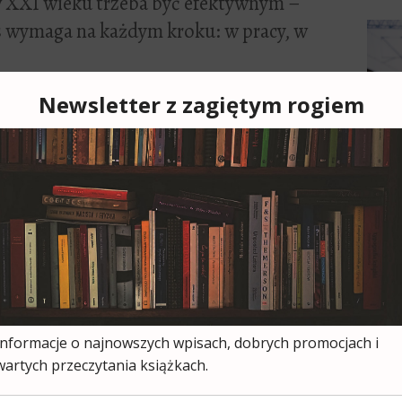
 XXI wieku trzeba być efektywnym –
as wymaga na każdym kroku: w pracy, w
a 2014
2
u
ga Siła nawyku chciałam przeczytać już
ęc przy nadarzającej się okazji
[...]
Cześ
cies
moją
ksią
wszy