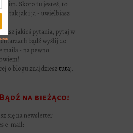
rackim. Skoro tu jesteś, to
ie tak jak i ja - uwielbiasz
ać.
i masz jakieś pytania, pytaj w
ntarzach bądź wyślij do
e maila - na pewno
owiem!
ej o blogu znajdziesz
tutaj
.
Bądź na bieżąco!
sz się na newsletter
s e-mail: