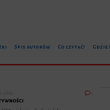
żki
Spis autorów
Co czytać?
Gdzie
a 2016
1
ktywności