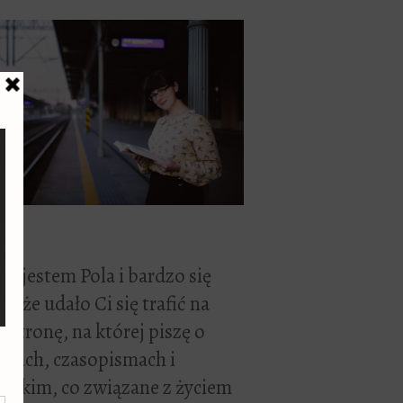
ć, jestem Pola i bardzo się
zę, że udało Ci się trafić na
 stronę, na której piszę o
żkach, czasopismach i
stkim, co związane z życiem