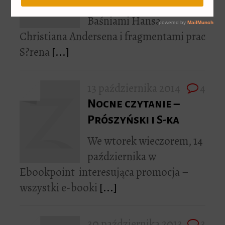
Bodelsena to, poza
Baśniami Hansa
Christiana Andersena i fragmentami prac
S?rena
[...]
13 października 2014
4
Nocne czytanie –
Prószyński i S-ka
We wtorek wieczorem, 14
października w
Ebookpoint interesująca promocja –
wszystki e-booki
[...]
30 października 2013
3