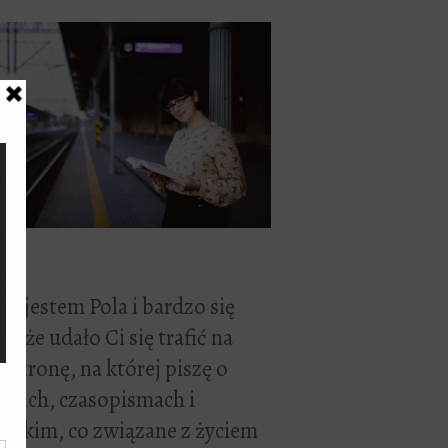
ć, jestem Pola i bardzo się
zę, że udało Ci się trafić na
 stronę, na której piszę o
żkach, czasopismach i
stkim, co związane z życiem