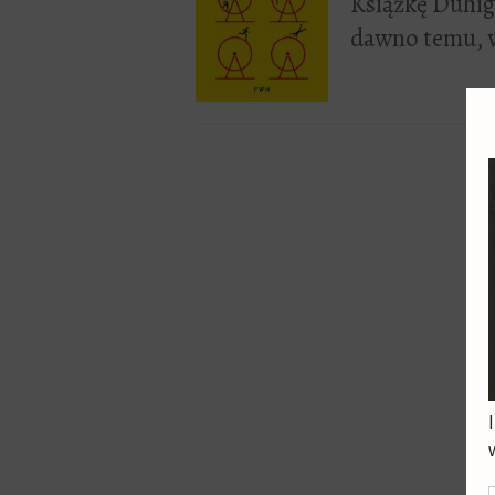
Książkę Duhig
dawno temu, wi