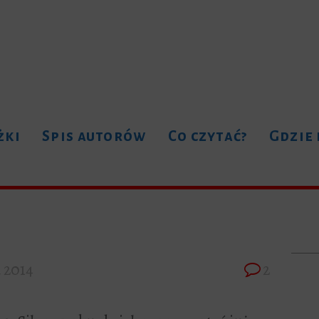
żki
Spis autorów
Co czytać?
Gdzie
a 2014
2
u