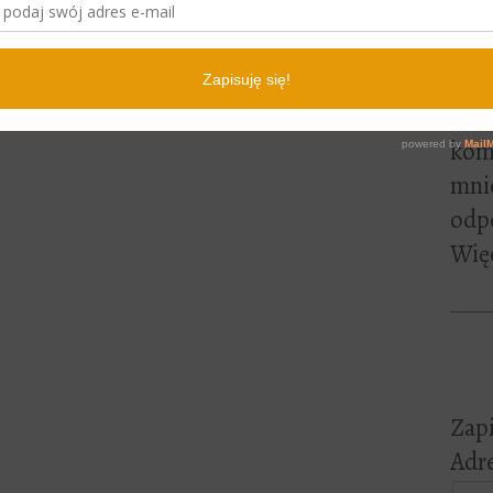
lite
pewn
czyt
Jeśl
kome
mni
odp
Więc
Zapi
Adre