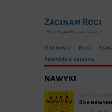
Zaginam Rogi
blog o książkach i życiu literackim
O stronie
Blog
Ksią
Podróże z książką
nawyki
6 październik
Siła nawyk