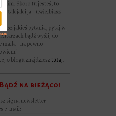
rackim. Skoro tu jesteś, to
ie tak jak i ja - uwielbiasz
ać.
i masz jakieś pytania, pytaj w
ntarzach bądź wyślij do
e maila - na pewno
owiem!
ej o blogu znajdziesz
tutaj
.
Bądź na bieżąco!
sz się na newsletter
s e-mail: