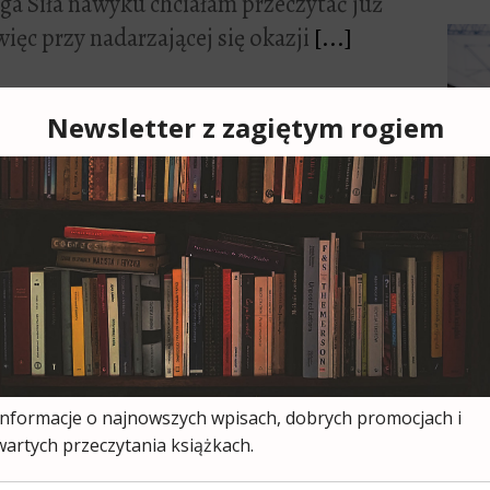
ga Siła nawyku chciałam przeczytać już
ęc przy nadarzającej się okazji
[...]
Cześ
cies
moją
ksią
wszy