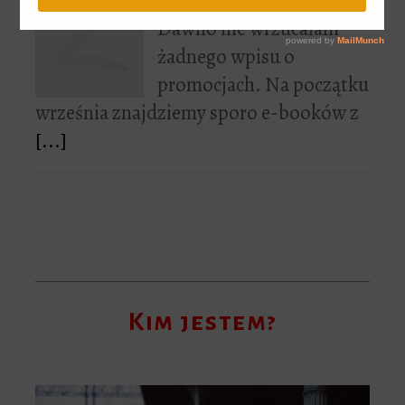
Dawno nie wrzucałam
żadnego wpisu o
promocjach. Na początku
września znajdziemy sporo e-booków z
[...]
Kim jestem?