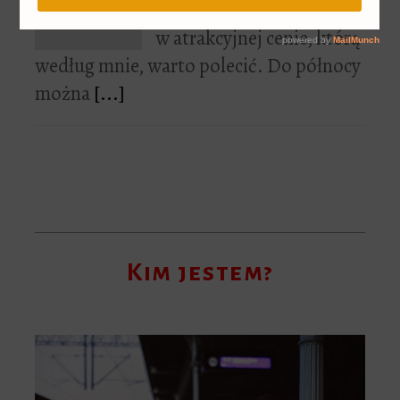
Dziś tylko jedna książka
w atrakcyjnej cenie, którą
według mnie, warto polecić. Do północy
można
[...]
Kim jestem?