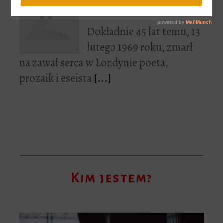
głowie…
Dokładnie 45 lat temu, 13
lutego 1969 roku, zmarł
na zawał serca w Londynie poeta,
prozaik i eseista
[...]
Kim jestem?