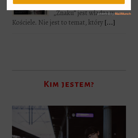
lutowego numeru
„Znaku” jest władza w
Kościele. Nie jest to temat, który
[...]
Kim jestem?