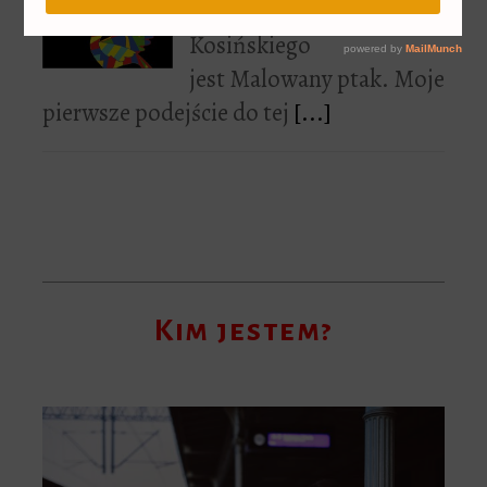
książką Jerzego
Kosińskiego
jest Malowany ptak. Moje
pierwsze podejście do tej
[...]
Kim jestem?