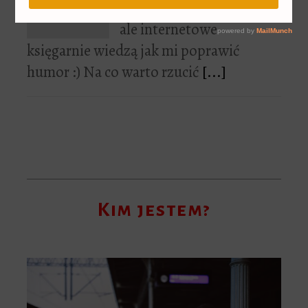
Nie lubię poniedziałków,
ale internetowe
księgarnie wiedzą jak mi poprawić
humor :) Na co warto rzucić
[...]
Kim jestem?