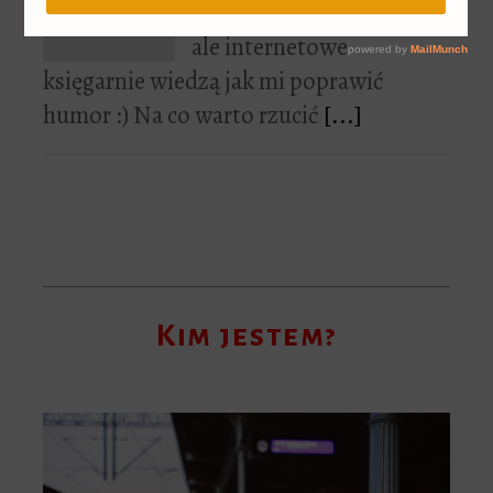
Nie lubię poniedziałków,
ale internetowe
księgarnie wiedzą jak mi poprawić
humor :) Na co warto rzucić
[...]
Kim jestem?