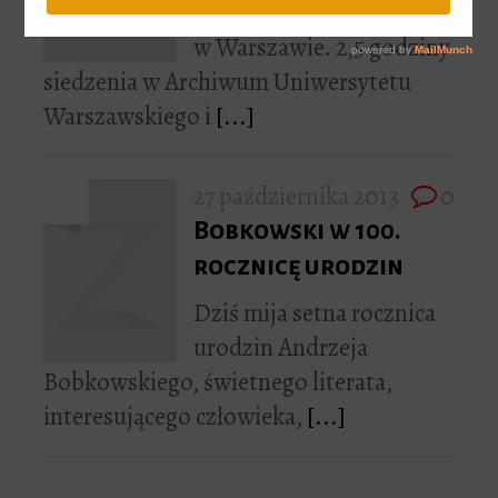
Ostatni piątek spędziłam
w Warszawie. 2,5 godziny
siedzenia w Archiwum Uniwersytetu
Warszawskiego i
[...]
27 października 2013
0
Bobkowski w 100.
rocznicę urodzin
Dziś mija setna rocznica
urodzin Andrzeja
Bobkowskiego, świetnego literata,
interesującego człowieka,
[...]